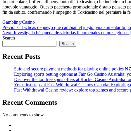
In particolare, l’offerta di benvenuto di Toxicasino, che include un b
notevole vantaggio. Questo pacchetto promozionale è stato pensato per 
fin da subito, confermando l’impegno di Toxicasino nel premiare la fed
Gambling/Casino
Post
Previous
Previous:
Tácticas de juego que cambian el juego para aumentar tu po
Next
post:
Next:
Investiga la búsqueda de victorias fenomenales en prestigiosos 
navigation
post:
Search
Search
Recent Posts
Safe and secure payment methods for playing online pokies N
Exploring sports betting options at Fair Go Casino Australia: 
Discover the top free spins offers at Rocket Casino Australia f
Your first steps at Fast Withdrawal Casinos Canada: Exploring
Fast Withdrawal Casino review: explore top games and secure 
Recent Comments
No comments to show.
https://blog.movv.co/ko/
https://vliblogi.emu.ee/
https://loja2.cmbbrasil.com.br/