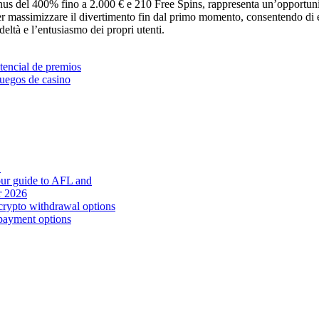
onus del 400% fino a 2.000 € e 210 Free Spins, rappresenta un’opportunità
massimizzare il divertimento fin dal primo momento, consentendo di espl
eltà e l’entusiasmo dei propri utenti.
tencial de premios
juegos de casino
Z
your guide to AFL and
or 2026
 crypto withdrawal options
payment options