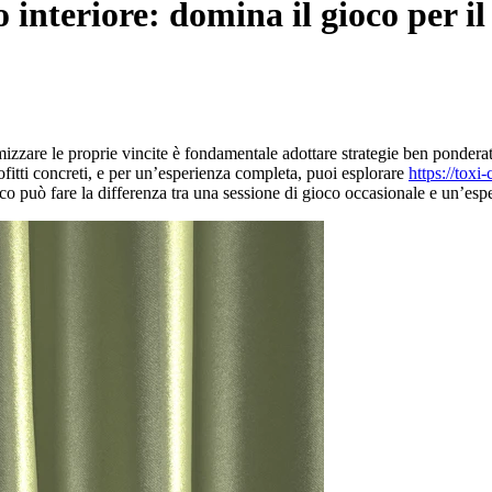
 interiore: domina il gioco per i
zare le proprie vincite è fondamentale adottare strategie ben ponderate;
rofitti concreti, e per un’esperienza completa, puoi esplorare
https://toxi-
co può fare la differenza tra una sessione di gioco occasionale e un’espe