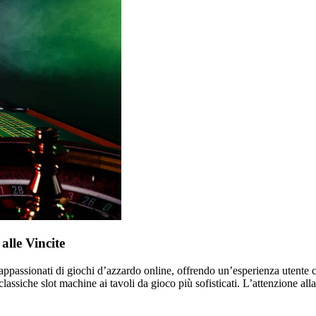
alle Vincite
ppassionati di giochi d’azzardo online, offrendo un’esperienza utente co
classiche slot machine ai tavoli da gioco più sofisticati. L’attenzione al