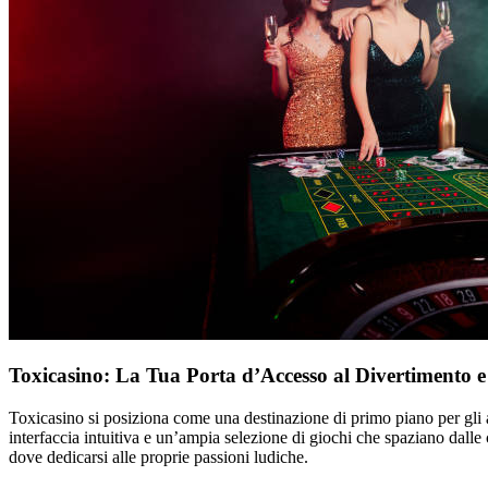
Toxicasino: La Tua Porta d’Accesso al Divertimento e 
Toxicasino si posiziona come una destinazione di primo piano per gli a
interfaccia intuitiva e un’ampia selezione di giochi che spaziano dalle 
dove dedicarsi alle proprie passioni ludiche.