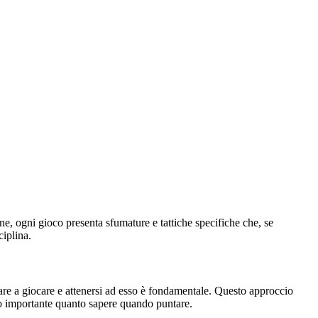
ne, ogni gioco presenta sfumature e tattiche specifiche che, se
ciplina.
iare a giocare e attenersi ad esso è fondamentale. Questo approccio
nto importante quanto sapere quando puntare.