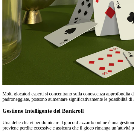
Molti giocatori esperti si concentrano sulla conoscenza approfondita de
padroneggiate, possono aumentare significativamente le possibilità di su
Gestione Intelligente del Bankroll
Una delle chiavi per dominare il gioco d’azzardo online è una gestione
previene perdite eccessive e assicura che il gioco rimanga un’attività