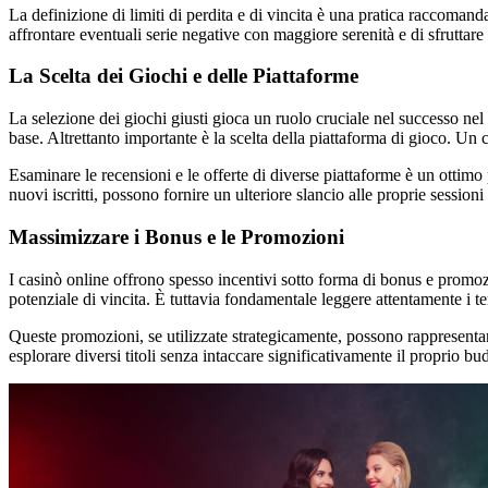
La definizione di limiti di perdita e di vincita è una pratica raccoma
affrontare eventuali serie negative con maggiore serenità e di sfruttar
La Scelta dei Giochi e delle Piattaforme
La selezione dei giochi giusti gioca un ruolo cruciale nel successo nel 
base. Altrettanto importante è la scelta della piattaforma di gioco. Un
Esaminare le recensioni e le offerte di diverse piattaforme è un otti
nuovi iscritti, possono fornire un ulteriore slancio alle proprie sessioni
Massimizzare i Bonus e le Promozioni
I casinò online offrono spesso incentivi sotto forma di bonus e promozi
potenziale di vincita. È tuttavia fondamentale leggere attentamente i t
Queste promozioni, se utilizzate strategicamente, possono rappresentar
esplorare diversi titoli senza intaccare significativamente il proprio 