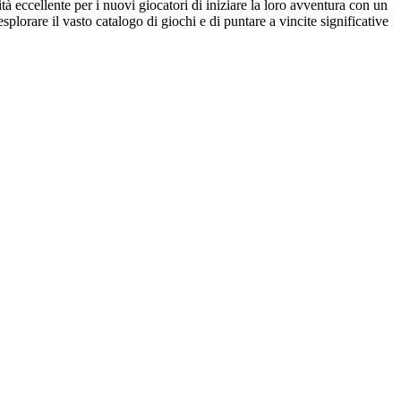
 eccellente per i nuovi giocatori di iniziare la loro avventura con un
orare il vasto catalogo di giochi e di puntare a vincite significative