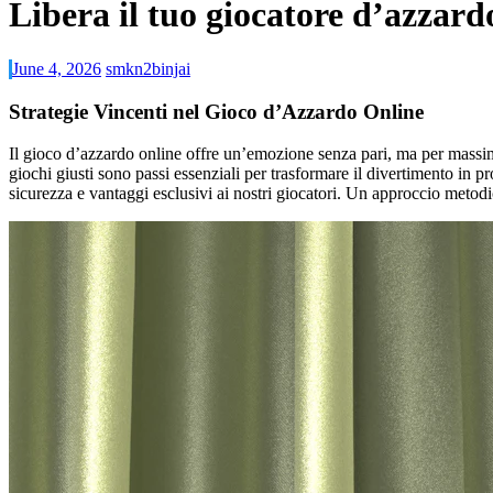
Libera il tuo giocatore d’azzardo
June 4, 2026
smkn2binjai
Strategie Vincenti nel Gioco d’Azzardo Online
Il gioco d’azzardo online offre un’emozione senza pari, ma per massimiz
giochi giusti sono passi essenziali per trasformare il divertimento in p
sicurezza e vantaggi esclusivi ai nostri giocatori. Un approccio metodi