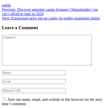
public
Post
Previous
Previous:
Discover amazing casino bonuses: Opportunities you
post:
can’t afford to miss in 2026
navigation
Next
Next:
Kazinonun tarixi pin up casino ilə qədim ənənələrin izində
post:
Leave a Comment
Save my name, email, and website in this browser for the next
time I comment.