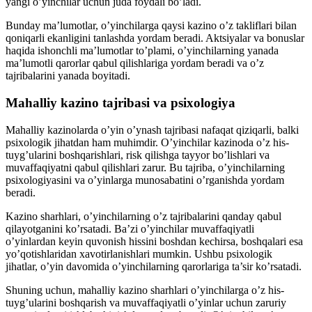
yangi o’yinchilar uchun juda foydali bo’ladi.
Bunday ma’lumotlar, o’yinchilarga qaysi kazino o’z takliflari bilan
qoniqarli ekanligini tanlashda yordam beradi. Aktsiyalar va bonuslar
haqida ishonchli ma’lumotlar to’plami, o’yinchilarning yanada
ma’lumotli qarorlar qabul qilishlariga yordam beradi va o’z
tajribalarini yanada boyitadi.
Mahalliy kazino tajribasi va psixologiya
Mahalliy kazinolarda o’yin o’ynash tajribasi nafaqat qiziqarli, balki
psixologik jihatdan ham muhimdir. O’yinchilar kazinoda o’z his-
tuyg’ularini boshqarishlari, risk qilishga tayyor bo’lishlari va
muvaffaqiyatni qabul qilishlari zarur. Bu tajriba, o’yinchilarning
psixologiyasini va o’yinlarga munosabatini o’rganishda yordam
beradi.
Kazino sharhlari, o’yinchilarning o’z tajribalarini qanday qabul
qilayotganini ko’rsatadi. Ba’zi o’yinchilar muvaffaqiyatli
o’yinlardan keyin quvonish hissini boshdan kechirsa, boshqalari esa
yo’qotishlaridan xavotirlanishlari mumkin. Ushbu psixologik
jihatlar, o’yin davomida o’yinchilarning qarorlariga ta’sir ko’rsatadi.
Shuning uchun, mahalliy kazino sharhlari o’yinchilarga o’z his-
tuyg’ularini boshqarish va muvaffaqiyatli o’yinlar uchun zaruriy