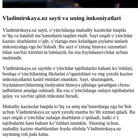
Vladimirskaya.uz sayti va uning imkoniyatlari
Vladimirskaya.uz sayti, o’yinchilarga mahalliy kazinolar haqida
to’liq va batafsil ma’lumotlarni taqdim etadi. Sayt orqali o’yinchilar
kazino sharhlarini o’qib, o’zlariga mos keladigan joylarni tanlash
imkoniyatiga ega bo’lishadi. Bu sayt o’zining himoya xizmatlari
bilan xavfsiz kirishni ta’minlaydi, bu esa foydalanuvchilar uchun
muhimdir.
Vladimirskaya.uz saytida o’yinchilar tajribalarini baham ko’rishlari,
boshqa o’yinchilarning fikrlarini o’rganishlari va eng yaxshi kazino
imkoniyatlarini kashf etishlari mumkin. Sayt, shuningdek,
foydalanuvchilarning faoliyatini himoya qilishga qaratilgan chora-
tadbirlarni amalga oshiradi. Bu esa o’yinchilarga onlayn tajribalarini
qulay va xavfsiz qilish imkonini beradi.
Mahalliy kazinolar haqida to’liq va aniq ma’lumotlarga ega bo’lish
uchun Vladimirskaya.uz sayti yaxshi manba bo’lib xizmat qiladi. Bu
sayt orqali o’yinchilar nafaqat sharhlarni o’qishadi, balki o’z
tajribalarini ham baham ko’rishlari mumkin. Shuning uchun,
mahalliy kazino sharhlaridan foyda olishda Vladimirskaya.uz
saytining roli juda katta.