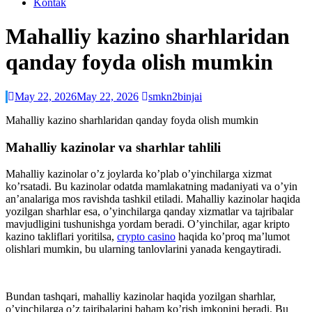
Kontak
Mahalliy kazino sharhlaridan
qanday foyda olish mumkin
May 22, 2026
May 22, 2026
smkn2binjai
Mahalliy kazino sharhlaridan qanday foyda olish mumkin
Mahalliy kazinolar va sharhlar tahlili
Mahalliy kazinolar o’z joylarda ko’plab o’yinchilarga xizmat
ko’rsatadi. Bu kazinolar odatda mamlakatning madaniyati va o’yin
an’analariga mos ravishda tashkil etiladi. Mahalliy kazinolar haqida
yozilgan sharhlar esa, o’yinchilarga qanday xizmatlar va tajribalar
mavjudligini tushunishga yordam beradi. O’yinchilar, agar kripto
kazino takliflari yoritilsa,
crypto casino
haqida ko’proq ma’lumot
olishlari mumkin, bu ularning tanlovlarini yanada kengaytiradi.
Bundan tashqari, mahalliy kazinolar haqida yozilgan sharhlar,
o’yinchilarga o’z tajribalarini baham ko’rish imkonini beradi. Bu