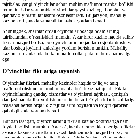
tajribalar, yangi o’yinchilar uchun muhim ma’lumot manbai bo’lishi
mumkin. Ular yordamida o’yinchilar qaysi kazinoga borishni va
qanday o’yinlarni tanlashni osonlashtiradi. Bu jarayon, mahalliy
kazinolarni yanada samarali tanlashda yordam beradi.
Shuningdek, sharhlar orqali o’yinchilar boshqa odamlarning
tajribalaridan o’rganishlari mumkin. Agar biror kazino haqida salbiy
fikrlar mavjud bo’lsa, bu o’yinchilarni muqaddam ogohlantirishi va
ular boshqa joylarni tanlashga yordam berishi mumkin. Mahalliy
kazinolarni tanlashda bu kabi ma’lumotlar juda muhim ahamiyatga
ega.
O’yinchilar fikrlariga tayanish
O’yinchilar fikrlari, mahalliy kazinolar haqida to’liq va aniq
ma’lumot olish uchun muhim manba bo’lib xizmat qiladi. Fikrlar,
o’yinchilarning qanday xizmatlar va o’yinlarni tajribasi, qoniqish
darajasi haqida fikr yuritish imkonini beradi. O’yinchilar bir-birlariga
maslahat berish orqali o’z tajribalarini boyitadi va to’g’ri qarorlar
qabul qilishda yordam beradi.
Bundan tashqari, o’yinchilarning fikrlari kazino xodimlariga ham
foydali bo’lishi mumkin. Agar o’yinchilar tomonidan berilgan fikrlar
asosida kazino xizmatlarini yaxshilash zarurati mavjud bo’lsa, bu
kazinoning muvaffaqiyatiga ijobiy ta’sir ko’rsatadi. Shuningdek,