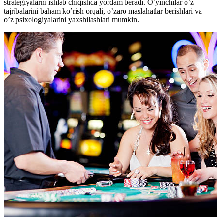
strategiyalarni ishlab chiqishda yordam beradi. O’yinchilar o’z
tajribalarini baham ko’rish orqali, o’zaro maslahatlar berishlari va
o’z psixologiyalarini yaxshilashlari mumkin.