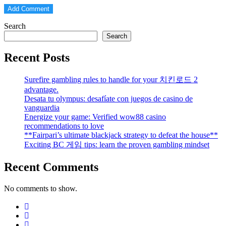
Search
Search
Recent Posts
Surefire gambling rules to handle for your 치킨로드 2
advantage.
Desata tu olympus: desafíate con juegos de casino de
vanguardia
Energize your game: Verified wow88 casino
recommendations to love
**Fairpari’s ultimate blackjack strategy to defeat the house**
Exciting BC 게임 tips: learn the proven gambling mindset
Recent Comments
No comments to show.
https://blog.movv.co/ko/
https://vliblogi.emu.ee/
https://loja2.cmbbrasil.com.br/
https://kymasgestao.com.br/conteudo/