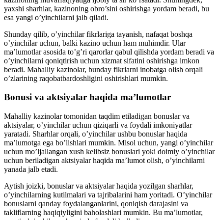
yaxshi sharhlar, kazinoning obro’sini oshirishga yordam beradi, bu
esa yangi o’yinchilarni jalb qiladi.
Shunday qilib, o’yinchilar fikrlariga tayanish, nafaqat boshqa
o’yinchilar uchun, balki kazino uchun ham muhimdir. Ular
ma’lumotlar asosida to’g’ri qarorlar qabul qilishda yordam beradi va
o’yinchilarni qoniqtirish uchun xizmat sifatini oshirishga imkon
beradi. Mahalliy kazinolar, bunday fikrlarni inobatga olish orqali
o’zlarining raqobatbardoshligini oshirishlari mumkin.
Bonusi va aktsiyalar haqida ma’lumotlar
Mahalliy kazinolar tomonidan taqdim etiladigan bonuslar va
aktsiyalar, o’yinchilar uchun qiziqarli va foydali imkoniyatlar
yaratadi. Sharhlar orqali, o’yinchilar ushbu bonuslar haqida
ma’lumotga ega bo’lishlari mumkin. Misol uchun, yangi o’yinchilar
uchun mo’ljallangan xush kelibsiz bonuslari yoki doimiy o’yinchilar
uchun beriladigan aktsiyalar haqida ma’lumot olish, o’yinchilarni
yanada jalb etadi.
Aytish joizki, bonuslar va aktsiyalar haqida yozilgan sharhlar,
o’yinchilarning kutilmalari va tajribalarini ham yoritadi. O’yinchilar
bonuslarni qanday foydalanganlarini, qoniqish darajasini va
takliflarning haqiqiyligini baholashlari mumkin. Bu ma’lumotlar,