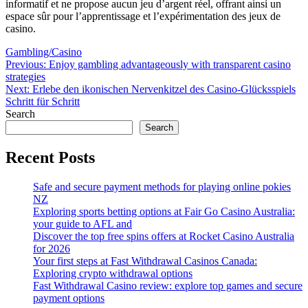
informatif et ne propose aucun jeu d’argent réel, offrant ainsi un
espace sûr pour l’apprentissage et l’expérimentation des jeux de
casino.
Gambling/Casino
Post
Previous
Previous:
Enjoy gambling advantageously with transparent casino
post:
strategies
navigation
Next
Next:
Erlebe den ikonischen Nervenkitzel des Casino-Glücksspiels
post:
Schritt für Schritt
Search
Search
Recent Posts
Safe and secure payment methods for playing online pokies
NZ
Exploring sports betting options at Fair Go Casino Australia:
your guide to AFL and
Discover the top free spins offers at Rocket Casino Australia
for 2026
Your first steps at Fast Withdrawal Casinos Canada:
Exploring crypto withdrawal options
Fast Withdrawal Casino review: explore top games and secure
payment options