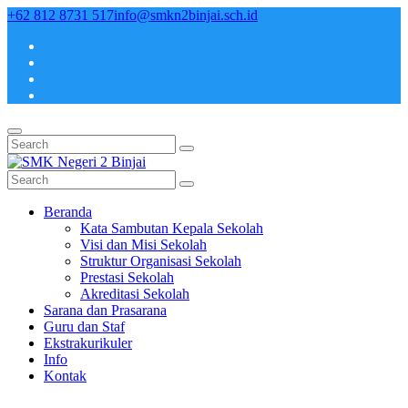
Skip
+62 812 8731 517
info@smkn2binjai.sch.id
to
content
Beranda
Kata Sambutan Kepala Sekolah
Visi dan Misi Sekolah
Struktur Organisasi Sekolah
Prestasi Sekolah
Akreditasi Sekolah
Sarana dan Prasarana
Guru dan Staf
Ekstrakurikuler
Info
Kontak