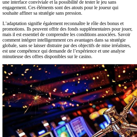
une interface conviviale et la possibilité de tester le jeu sans
engagement. Ces éléments sont des atouts pour le joueur qui
souhaite affiner sa stratégie sans pression.
L’adaptation signifie également reconnaître le rôle des bonus et
promotions. Ils peuvent offrir des fonds supplémentaires pour jouer,
mais il est essentiel de comprendre les conditions associées. Savoir
comment intégrer intelligemment ces avantages dans sa stratégie
globale, sans se laisser distraire par des objectifs de mise irréalistes,
est une compétence qui demande de l’expérience et une analyse
minutieuse des offres disponibles sur le casino.