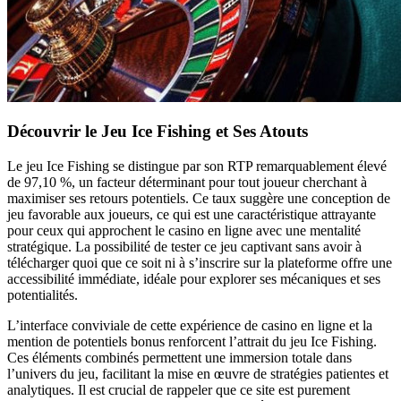
Découvrir le Jeu Ice Fishing et Ses Atouts
Le jeu Ice Fishing se distingue par son RTP remarquablement élevé
de 97,10 %, un facteur déterminant pour tout joueur cherchant à
maximiser ses retours potentiels. Ce taux suggère une conception de
jeu favorable aux joueurs, ce qui est une caractéristique attrayante
pour ceux qui approchent le casino en ligne avec une mentalité
stratégique. La possibilité de tester ce jeu captivant sans avoir à
télécharger quoi que ce soit ni à s’inscrire sur la plateforme offre une
accessibilité immédiate, idéale pour explorer ses mécaniques et ses
potentialités.
L’interface conviviale de cette expérience de casino en ligne et la
mention de potentiels bonus renforcent l’attrait du jeu Ice Fishing.
Ces éléments combinés permettent une immersion totale dans
l’univers du jeu, facilitant la mise en œuvre de stratégies patientes et
analytiques. Il est crucial de rappeler que ce site est purement