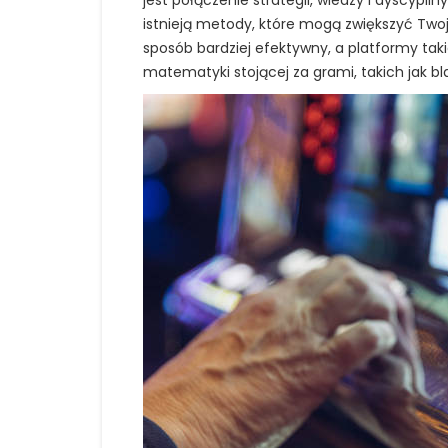
jest połączenie strategii, wiedzy i dyscypl
istnieją metody, które mogą zwiększyć Tw
sposób bardziej efektywny, a platformy taki
matematyki stojącej za grami, takich jak bl