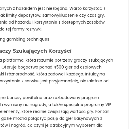
nych z hazardem jest niezbędna. Warto korzystać z
jak limity depozytów, samowykluczenie czy czas gry.
ia od hazardu i korzystanie z dostępnych zasobów
 tej formy rozrywki.
raczy Szukających Korzyści
a platforma, która rozumie potrzeby graczy szukających
ci. Oferuje bogactwo ponad 4500 gier od czołowych
 i różnorodność, która zadowoli każdego. Intuicyjna
 korzystanie z serwisu jest przyjemnością, niezależnie od
cyjne bonusy powitalne oraz rozbudowany program
ich wymiany na nagrody, a także specjalne programy VIP
elementy, które realnie zwiększają wartość gry. Fontan
, gdzie można połączyć pasję do gier kasynowych z
ów i nagród, co czyni je atrakcyjnym wyborem dla