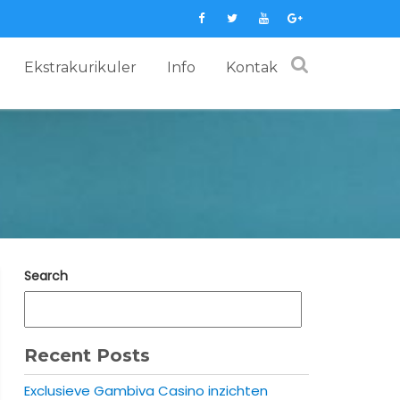
Ekstrakurikuler
Info
Kontak
Search
Search
Recent Posts
Exclusieve Gambiva Casino inzichten