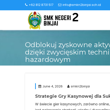
Skip
+62 812 8731 517
info@smkn2binjai.sch.id
to
content
Odblokuj zyskowne akt
dzięki zwycięskim tech
hazardowym
June 4, 2026
smkn2binjai
Strategie Gry Kasynowej dla S
W świecie gier kasynowych, zarówno online,