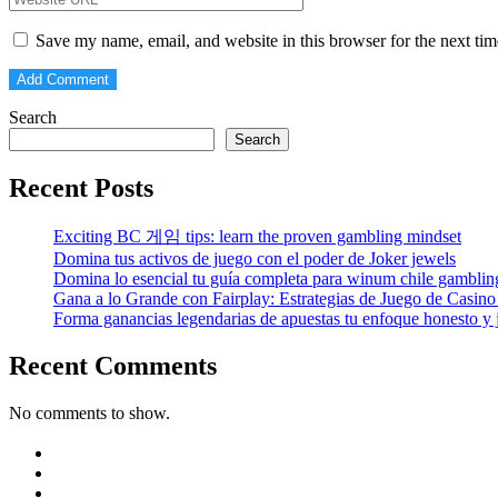
Save my name, email, and website in this browser for the next ti
Search
Search
Recent Posts
Exciting BC 게임 tips: learn the proven gambling mindset
Domina tus activos de juego con el poder de Joker jewels
Domina lo esencial tu guía completa para winum chile gamblin
Gana a lo Grande con Fairplay: Estrategias de Juego de Casino
Forma ganancias legendarias de apuestas tu enfoque honesto y j
Recent Comments
No comments to show.
https://blog.movv.co/ko/
https://vliblogi.emu.ee/
https://loja2.cmbbrasil.com.br/
https://kymasgestao.com.br/conteudo/