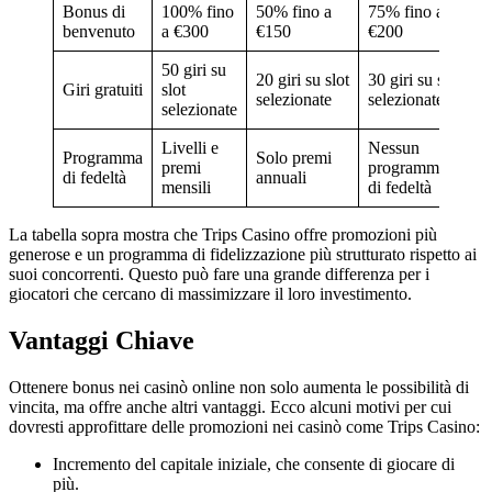
Bonus di
100% fino
50% fino a
75% fino a
benvenuto
a €300
€150
€200
50 giri su
20 giri su slot
30 giri su slot
Giri gratuiti
slot
selezionate
selezionate
selezionate
Livelli e
Nessun
Programma
Solo premi
premi
programma
di fedeltà
annuali
mensili
di fedeltà
La tabella sopra mostra che Trips Casino offre promozioni più
generose e un programma di fidelizzazione più strutturato rispetto ai
suoi concorrenti. Questo può fare una grande differenza per i
giocatori che cercano di massimizzare il loro investimento.
Vantaggi Chiave
Ottenere bonus nei casinò online non solo aumenta le possibilità di
vincita, ma offre anche altri vantaggi. Ecco alcuni motivi per cui
dovresti approfittare delle promozioni nei casinò come Trips Casino:
Incremento del capitale iniziale, che consente di giocare di
più.