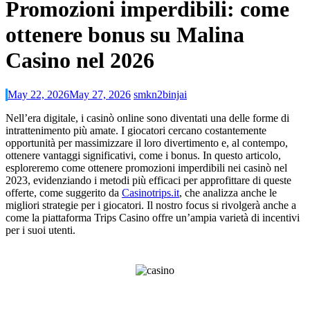
Promozioni imperdibili: come
ottenere bonus su Malina
Casino nel 2026
May 22, 2026
May 27, 2026
smkn2binjai
Nell’era digitale, i casinò online sono diventati una delle forme di
intrattenimento più amate. I giocatori cercano costantemente
opportunità per massimizzare il loro divertimento e, al contempo,
ottenere vantaggi significativi, come i bonus. In questo articolo,
esploreremo come ottenere promozioni imperdibili nei casinò nel
2023, evidenziando i metodi più efficaci per approfittare di queste
offerte, come suggerito da
Casinotrips.it
, che analizza anche le
migliori strategie per i giocatori. Il nostro focus si rivolgerà anche a
come la piattaforma Trips Casino offre un’ampia varietà di incentivi
per i suoi utenti.