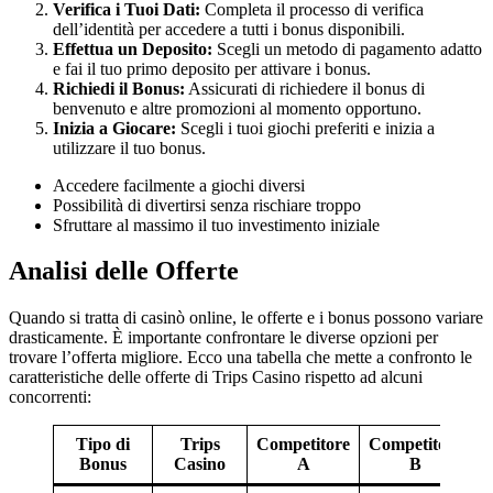
Verifica i Tuoi Dati:
Completa il processo di verifica
dell’identità per accedere a tutti i bonus disponibili.
Effettua un Deposito:
Scegli un metodo di pagamento adatto
e fai il tuo primo deposito per attivare i bonus.
Richiedi il Bonus:
Assicurati di richiedere il bonus di
benvenuto e altre promozioni al momento opportuno.
Inizia a Giocare:
Scegli i tuoi giochi preferiti e inizia a
utilizzare il tuo bonus.
Accedere facilmente a giochi diversi
Possibilità di divertirsi senza rischiare troppo
Sfruttare al massimo il tuo investimento iniziale
Analisi delle Offerte
Quando si tratta di casinò online, le offerte e i bonus possono variare
drasticamente. È importante confrontare le diverse opzioni per
trovare l’offerta migliore. Ecco una tabella che mette a confronto le
caratteristiche delle offerte di Trips Casino rispetto ad alcuni
concorrenti:
Tipo di
Trips
Competitore
Competitore
Bonus
Casino
A
B