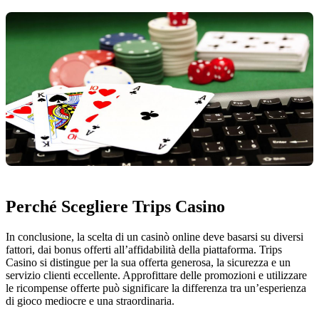
Perché Scegliere Trips Casino
In conclusione, la scelta di un casinò online deve basarsi su diversi
fattori, dai bonus offerti all’affidabilità della piattaforma. Trips
Casino si distingue per la sua offerta generosa, la sicurezza e un
servizio clienti eccellente. Approfittare delle promozioni e utilizzare
le ricompense offerte può significare la differenza tra un’esperienza
di gioco mediocre e una straordinaria.