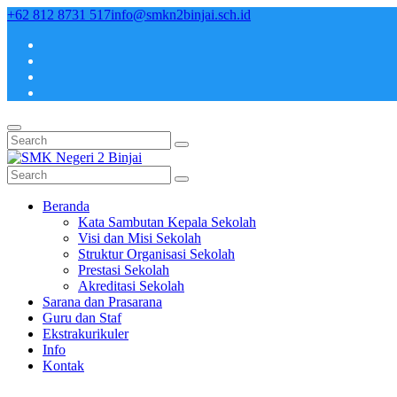
Skip
+62 812 8731 517
info@smkn2binjai.sch.id
to
content
Beranda
Kata Sambutan Kepala Sekolah
Visi dan Misi Sekolah
Struktur Organisasi Sekolah
Prestasi Sekolah
Akreditasi Sekolah
Sarana dan Prasarana
Guru dan Staf
Ekstrakurikuler
Info
Kontak