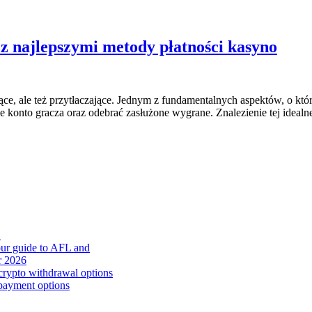
z najlepszymi metody płatności kasyno
ce, ale też przytłaczające. Jednym z fundamentalnych aspektów, o któ
je konto gracza oraz odebrać zasłużone wygrane. Znalezienie tej idealn
Z
your guide to AFL and
or 2026
 crypto withdrawal options
payment options