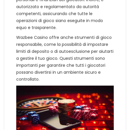
autorizzato e regolamentato da autorità
competenti, assicurando che tutte le
operazioni di gioco siano eseguite in modo
equo e trasparente.
Wazbee Casino offre anche strumenti di gioco
responsabile, come la possibilità di impostare
limiti di deposito o di autoesclusione per aiutarti
a gestire il tuo gioco. Questi strumenti sono
importanti per garantire che tutti i giocatori
possano divertirsi in un ambiente sicuro e
controllato.