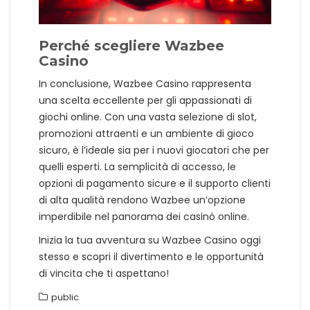
Perché scegliere Wazbee
Casino
In conclusione, Wazbee Casino rappresenta
una scelta eccellente per gli appassionati di
giochi online. Con una vasta selezione di slot,
promozioni attraenti e un ambiente di gioco
sicuro, è l’ideale sia per i nuovi giocatori che per
quelli esperti. La semplicità di accesso, le
opzioni di pagamento sicure e il supporto clienti
di alta qualità rendono Wazbee un’opzione
imperdibile nel panorama dei casinò online.
Inizia la tua avventura su Wazbee Casino oggi
stesso e scopri il divertimento e le opportunità
di vincita che ti aspettano!
public