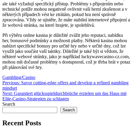
ale také vyžadují specifický přístup. Problémy s připojením nebo
technické potíže mohou negativně ovlivnit vaši herní zkušenost a v
některých případech vést ke ztrátám, pokud hra není správně
zpracována. Vždy se ujistěte, že máte stabilní internetové připojení a
že webová stránka, na které hrajete, je spolehlivá.
Při výběru online kasina je důležité zvážit jeho reputaci, nabídku
her, bonusové podmínky a možnosti platby. Některá kasina mohou
nabízet specifické bonusy pro určité hry nebo v určité dny, což lze
využít jako součást vaší taktiky. Důležité je také být si vědom, že
některé webové stránky, jako je například luckywavecasino-cz.com,
mohou mít dočasné problémy s dostupností, což je třeba brát v potaz
při plánování své hry.
Gambling/Casino
Post
Previous
Previous:
Savor cutting-edge offers and develop a refined gambling
post:
mindset
navigation
Next
Next:
Garantiert glücksspieldurchbrüche erzielen um das Haus mit
post:
Elite-Casino-Strategien zu schlagen
Search
Search
Recent Posts