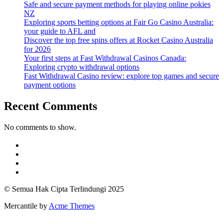
Safe and secure payment methods for playing online pokies
NZ
Exploring sports betting options at Fair Go Casino Australia:
your guide to AFL and
Discover the top free spins offers at Rocket Casino Australia
for 2026
Your first steps at Fast Withdrawal Casinos Canada:
Exploring crypto withdrawal options
Fast Withdrawal Casino review: explore top games and secure
payment options
Recent Comments
No comments to show.
https://blog.movv.co/ko/
https://vliblogi.emu.ee/
https://loja2.cmbbrasil.com.br/
https://kymasgestao.com.br/conteudo/
https://nikosgestao.com.br/fundos-ogin11/
https://pousadarefugiodaserra.com/
© Semua Hak Cipta Terlindungi 2025
https://koizen.se/
https://qsti.com.br/
Mercantile by
Acme Themes
https://exoo.pl/
https://blog.movv.co/ko/
https://blog.infooh.com.br/