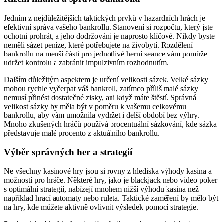
Jedním z nejdůležitějších taktických prvků v hazardních hrách je
efektivní správa vašeho bankrollu. Stanovení si rozpočtu, který jste
ochotni prohrát, a jeho dodržování je naprosto klíčové. Nikdy byste
neměli sázet peníze, které potřebujete na živobytí. Rozdělení
bankrollu na menší části pro jednotlivé herní seance vám pomůže
udržet kontrolu a zabránit impulzivním rozhodnutím.
Dalším důležitým aspektem je určení velikosti sázek. Velké sázky
mohou rychle vyčerpat váš bankroll, zatímco příliš malé sázky
nemusí přinést dostatečné zisky, ani když máte štěstí. Správná
velikost sázky by měla být v poměru k vašemu celkovému
bankrollu, aby vám umožnila vydržet i delší období bez výhry.
Mnoho zkušených hráčů používá procentuální sázkování, kde sázka
představuje malé procento z aktuálního bankrollu.
Výběr správných her a strategií
Ne všechny kasinové hry jsou si rovny z hlediska výhody kasina a
možností pro hráče. Některé hry, jako je blackjack nebo video poker
s optimální strategií, nabízejí mnohem nižší výhodu kasina než
například hrací automaty nebo ruleta. Taktické zaměření by mělo být
na hry, kde můžete aktivně ovlivnit výsledek pomocí strategie.