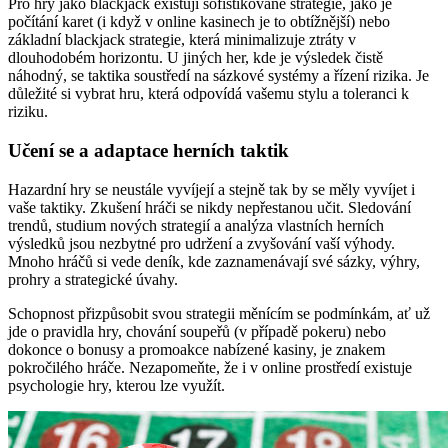
Pro hry jako blackjack existují sofistikované strategie, jako je
počítání karet (i když v online kasinech je to obtížnější) nebo
základní blackjack strategie, která minimalizuje ztráty v
dlouhodobém horizontu. U jiných her, kde je výsledek čistě
náhodný, se taktika soustředí na sázkové systémy a řízení rizika. Je
důležité si vybrat hru, která odpovídá vašemu stylu a toleranci k
riziku.
Učení se a adaptace herních taktik
Hazardní hry se neustále vyvíjejí a stejně tak by se měly vyvíjet i
vaše taktiky. Zkušení hráči se nikdy nepřestanou učit. Sledování
trendů, studium nových strategií a analýza vlastních herních
výsledků jsou nezbytné pro udržení a zvyšování vaší výhody.
Mnoho hráčů si vede deník, kde zaznamenávají své sázky, výhry,
prohry a strategické úvahy.
Schopnost přizpůsobit svou strategii měnícím se podmínkám, ať už
jde o pravidla hry, chování soupeřů (v případě pokeru) nebo
dokonce o bonusy a promoakce nabízené kasiny, je znakem
pokročilého hráče. Nezapomeňte, že i v online prostředí existuje
psychologie hry, kterou lze využít.