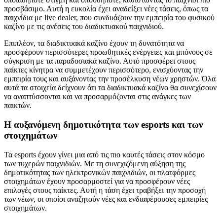
προσβάσιμο. Αυτή η ευκολία έχει αναδείξει νέες τάσεις, όπως τα
παιχνίδια με live dealer, που συνδυάζουν την εμπειρία του φυσικού
καζίνο με τις ανέσεις του διαδικτυακού παιχνιδιού.
Επιπλέον, τα διαδικτυακά καζίνο έχουν τη δυνατότητα να
προσφέρουν περισσότερες προωθητικές ενέργειες και μπόνους σε
σύγκριση με τα παραδοσιακά καζίνο. Αυτό προσφέρει στους
παίκτες κίνητρα να συμμετέχουν περισσότερο, ενισχύοντας την
εμπειρία τους και αυξάνοντας την προσέλκυση νέων χρηστών. Όλα
αυτά τα στοιχεία δείχνουν ότι τα διαδικτυακά καζίνο θα συνεχίσουν
να αναπτύσσονται και να προσαρμόζονται στις ανάγκες των
παικτών.
Η αυξανόμενη δημοτικότητα των esports και των
στοιχημάτων
Τα esports έχουν γίνει μια από τις πιο καυτές τάσεις στον κόσμο
των τυχερών παιχνιδιών. Με τη συνεχιζόμενη αύξηση της
δημοτικότητας των ηλεκτρονικών παιχνιδιών, οι πλατφόρμες
στοιχημάτων έχουν προσαρμοστεί για να προσφέρουν νέες
επιλογές στους παίκτες. Αυτή η τάση έχει τραβήξει την προσοχή
των νέων, οι οποίοι αναζητούν νέες και ενδιαφέρουσες εμπειρίες
στοιχημάτων.