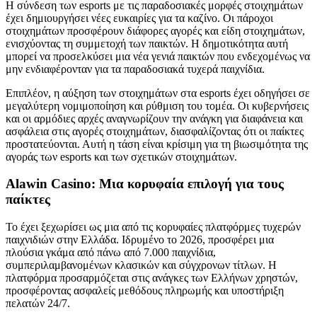
Η σύνδεση των esports με τις παραδοσιακές μορφές στοιχημάτων
έχει δημιουργήσει νέες ευκαιρίες για τα καζίνο. Οι πάροχοι
στοιχημάτων προσφέρουν διάφορες αγορές και είδη στοιχημάτων,
ενισχύοντας τη συμμετοχή των παικτών. Η δημοτικότητα αυτή
μπορεί να προσελκύσει μια νέα γενιά παικτών που ενδεχομένως να
μην ενδιαφέρονταν για τα παραδοσιακά τυχερά παιχνίδια.
Επιπλέον, η αύξηση των στοιχημάτων στα esports έχει οδηγήσει σε
μεγαλύτερη νομιμοποίηση και ρύθμιση του τομέα. Οι κυβερνήσεις
και οι αρμόδιες αρχές αναγνωρίζουν την ανάγκη για διαφάνεια και
ασφάλεια στις αγορές στοιχημάτων, διασφαλίζοντας ότι οι παίκτες
προστατεύονται. Αυτή η τάση είναι κρίσιμη για τη βιωσιμότητα της
αγοράς των esports και των σχετικών στοιχημάτων.
Alawin Casino: Μια κορυφαία επιλογή για τους
παίκτες
Το έχει ξεχωρίσει ως μια από τις κορυφαίες πλατφόρμες τυχερών
παιχνιδιών στην Ελλάδα. Ιδρυμένο το 2026, προσφέρει μια
πλούσια γκάμα από πάνω από 7.000 παιχνίδια,
συμπεριλαμβανομένων κλασικών και σύγχρονων τίτλων. Η
πλατφόρμα προσαρμόζεται στις ανάγκες των Ελλήνων χρηστών,
προσφέροντας ασφαλείς μεθόδους πληρωμής και υποστήριξη
πελατών 24/7.