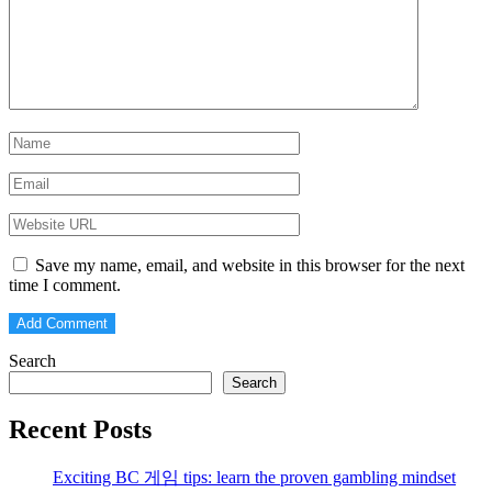
Save my name, email, and website in this browser for the next
time I comment.
Search
Search
Recent Posts
Exciting BC 게임 tips: learn the proven gambling mindset