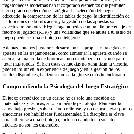
tragamonedas modernas han incorporado elementos que permiten
cierto grado de elección estratégica. La selección del juego
adecuado, la comprensión de las tablas de pago, la identificación de
las funciones de bonificación y la gestión de las apuestas son
aspectos importantes. Elegir tragamonedas con un alto porcentaje de
retorno al jugador (RTP) y una volatilidad que se ajuste a tu estilo de
juego puede ser una estrategia inteligente.
Además, muchos jugadores desarrollan sus propias estrategias de
apuesta en las tragamonedas, como aumentar la apuesta cuando se
acercan a una ronda de bonificación o mantenerla constante para
jugar más rondas. Si bien estas estrategias no garantizan la victoria,
pueden influir en la experiencia de juego y en la gestión de los
fondos disponibles, haciendo que cada giro sea más intencionado.
Comprendiendo la Psicología del Juego Estratégico
El juego estratégico en un casino no es solo una cuestión de
matemáticas y tácticas, sino también de psicología. Mantener la
calma bajo presión, saber cuándo retirarse, y no dejarse llevar por las
emociones son habilidades fundamentales. La disciplina es clave
para adherirse a una estrategia, incluso cuando los resultados
iniciales no son los esperados.