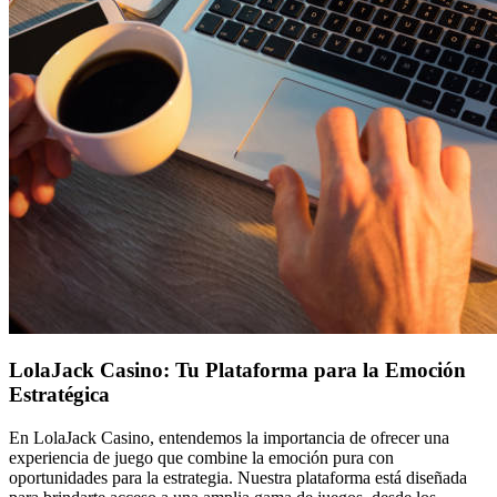
LolaJack Casino: Tu Plataforma para la Emoción
Estratégica
En LolaJack Casino, entendemos la importancia de ofrecer una
experiencia de juego que combine la emoción pura con
oportunidades para la estrategia. Nuestra plataforma está diseñada