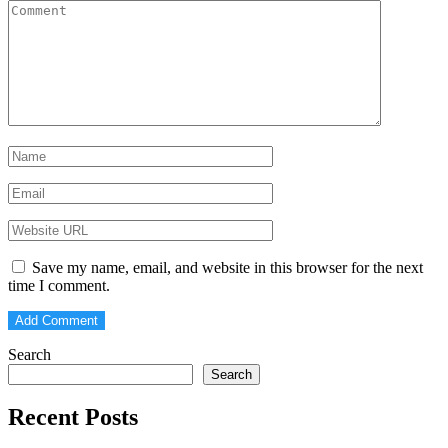
Save my name, email, and website in this browser for the next
time I comment.
Search
Search
Recent Posts