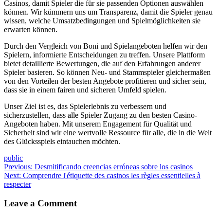
Casinos, damit Spieler die für sie passenden Optionen auswählen
können. Wir kümmern uns um Transparenz, damit die Spieler genau
wissen, welche Umsatzbedingungen und Spielmöglichkeiten sie
erwarten können.
Durch den Vergleich von Boni und Spielangeboten helfen wir den
Spielern, informierte Entscheidungen zu treffen. Unsere Plattform
bietet detaillierte Bewertungen, die auf den Erfahrungen anderer
Spieler basieren. So können Neu- und Stammspieler gleichermaßen
von den Vorteilen der besten Angebote profitieren und sicher sein,
dass sie in einem fairen und sicheren Umfeld spielen.
Unser Ziel ist es, das Spielerlebnis zu verbessern und
sicherzustellen, dass alle Spieler Zugang zu den besten Casino-
Angeboten haben. Mit unserem Engagement für Qualität und
Sicherheit sind wir eine wertvolle Ressource für alle, die in die Welt
des Glücksspiels eintauchen möchten.
public
Post
Previous
Previous:
Desmitificando creencias erróneas sobre los casinos
Next
post:
Next:
Comprendre l'étiquette des casinos les règles essentielles à
navigation
post:
respecter
Leave a Comment