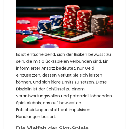
Es ist entscheidend, sich der Risiken bewusst zu
sein, die mit Glücksspielen verbunden sind. Ein
informierter Ansatz bedeutet, nur Geld
einzusetzen, dessen Verlust Sie sich leisten
können, und sich klare Limits zu setzen. Diese
Disziplin ist der Schlüssel zu einem
verantwortungsvollen und potenziell lohnenden
Spielerlebnis, das auf bewussten
Entscheidungen statt auf impulsiven
Handlungen basiert.
Die Vielfalt der Slot-Spiele