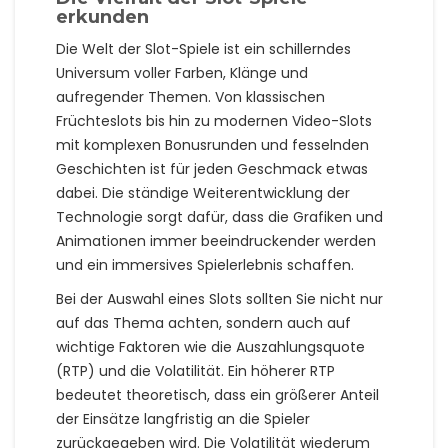
erkunden
Die Welt der Slot-Spiele ist ein schillerndes
Universum voller Farben, Klänge und
aufregender Themen. Von klassischen
Früchteslots bis hin zu modernen Video-Slots
mit komplexen Bonusrunden und fesselnden
Geschichten ist für jeden Geschmack etwas
dabei. Die ständige Weiterentwicklung der
Technologie sorgt dafür, dass die Grafiken und
Animationen immer beeindruckender werden
und ein immersives Spielerlebnis schaffen.
Bei der Auswahl eines Slots sollten Sie nicht nur
auf das Thema achten, sondern auch auf
wichtige Faktoren wie die Auszahlungsquote
(RTP) und die Volatilität. Ein höherer RTP
bedeutet theoretisch, dass ein größerer Anteil
der Einsätze langfristig an die Spieler
zurückgegeben wird. Die Volatilität wiederum