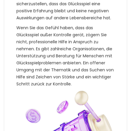
sicherzustellen, dass das Glücksspiel eine
positive Erfahrung bleibt und keine negativen
Auswirkungen auf andere Lebensbereiche hat.
Wenn Sie das Gefühl haben, dass das
Glücksspiel außer Kontrolle gerät, zögern Sie
nicht, professionelle Hilfe in Anspruch zu
nehmen. Es gibt zahlreiche Organisationen, die
Unterstützung und Beratung für Menschen mit
Glücksspielproblemen anbieten. Ein offener
Umgang mit der Thematik und das Suchen von
Hilfe sind Zeichen von Stärke und ein wichtiger
Schritt zurück zur Kontrolle.