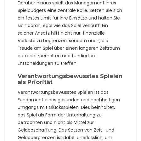
Darüber hinaus spielt das Management Ihres
Spielbudgets eine zentrale Rolle. Setzen Sie sich
ein festes Limit für Ihre Einsätze und halten Sie
sich daran, egal wie das Spiel verläuft. Ein
solcher Ansatz hilft nicht nur, finanzielle
Verluste zu begrenzen, sondern auch, die
Freude am Spiel über einen längeren Zeitraum
aufrechtzuerhalten und fundiertere
Entscheidungen zu treffen.
Verantwortungsbewusstes Spielen
als Priorität
Verantwortungsbewusstes Spielen ist das
Fundament eines gesunden und nachhaltigen
Umgangs mit Glücksspielen. Dies beinhaltet,
das Spiel als Form der Unterhaltung zu
betrachten und nicht als Mittel zur
Geldbeschaffung. Das Setzen von Zeit- und
Geldobergrenzen ist dabei unerlässlich, um