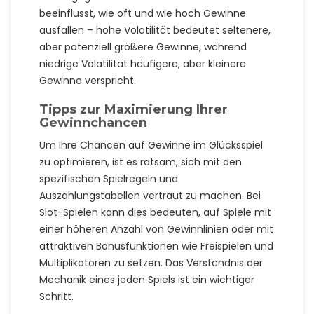
beeinflusst, wie oft und wie hoch Gewinne
ausfallen – hohe Volatilität bedeutet seltenere,
aber potenziell größere Gewinne, während
niedrige Volatilität häufigere, aber kleinere
Gewinne verspricht.
Tipps zur Maximierung Ihrer
Gewinnchancen
Um Ihre Chancen auf Gewinne im Glücksspiel
zu optimieren, ist es ratsam, sich mit den
spezifischen Spielregeln und
Auszahlungstabellen vertraut zu machen. Bei
Slot-Spielen kann dies bedeuten, auf Spiele mit
einer höheren Anzahl von Gewinnlinien oder mit
attraktiven Bonusfunktionen wie Freispielen und
Multiplikatoren zu setzen. Das Verständnis der
Mechanik eines jeden Spiels ist ein wichtiger
Schritt.