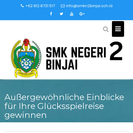
Skip
+62 812 8731 517
info@smkn2binjai.sch.id
to
content
Außergewöhnliche Einblicke
für Ihre Glücksspielreise
gewinnen