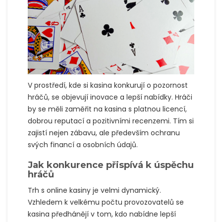
V prostředí, kde si kasina konkurují o pozornost
hráčů, se objevují inovace a lepší nabídky. Hráči
by se měli zaměřit na kasina s platnou licencí,
dobrou reputací a pozitivními recenzemi. Tím si
zajistí nejen zábavu, ale především ochranu
svých financí a osobních údajů.
Jak konkurence přispívá k úspěchu
hráčů
Trh s online kasiny je velmi dynamický.
Vzhledem k velkému počtu provozovatelů se
kasina předhánějí v tom, kdo nabídne lepší