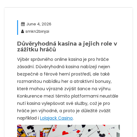
June 4, 2026
smkn2binjai
Důvěryhodná kasina a jejich role v
zážitku hráčů
Výběr správného online kasina je pro hráče
zásadní. Důvěryhodná kasina nabízejí nejen
bezpečné a férové herní prostředí, ale také
rozmanitou nabídku her a atraktivní bonusy,
které mohou výrazně zvýšit šance na výhru.
Konkurence mezi těmito platformami neustále
nutí kasina vylepšovat své služby, což je pro
hráče jen výhodné, a proto je důležité zvážit
například i
Lolajack Casino
.