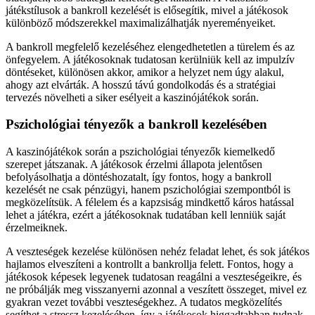
játékstílusok a bankroll kezelését is elősegítik, mivel a játékosok
különböző módszerekkel maximalizálhatják nyereményeiket.
A bankroll megfelelő kezeléséhez elengedhetetlen a türelem és az
önfegyelem. A játékosoknak tudatosan kerülniük kell az impulzív
döntéseket, különösen akkor, amikor a helyzet nem úgy alakul,
ahogy azt elvárták. A hosszú távú gondolkodás és a stratégiai
tervezés növelheti a siker esélyeit a kaszinójátékok során.
Pszichológiai tényezők a bankroll kezelésében
A kaszinójátékok során a pszichológiai tényezők kiemelkedő
szerepet játszanak. A játékosok érzelmi állapota jelentősen
befolyásolhatja a döntéshozatalt, így fontos, hogy a bankroll
kezelését ne csak pénzügyi, hanem pszichológiai szempontból is
megközelítsük. A félelem és a kapzsiság mindkettő káros hatással
lehet a játékra, ezért a játékosoknak tudatában kell lenniük saját
érzelmeiknek.
A veszteségek kezelése különösen nehéz feladat lehet, és sok játékos
hajlamos elveszíteni a kontrollt a bankrollja felett. Fontos, hogy a
játékosok képesek legyenek tudatosan reagálni a veszteségeikre, és
ne próbálják meg visszanyerni azonnal a veszített összeget, mivel ez
gyakran vezet további veszteségekhez. A tudatos megközelítés
segíthet a stressz kezelésében, így a játékosok higgadtabban tudnak