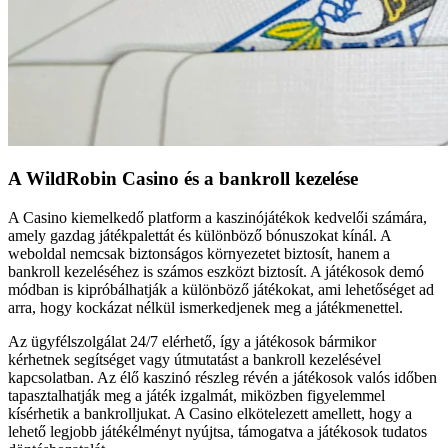
A WildRobin Casino és a bankroll kezelése
A Casino kiemelkedő platform a kaszinójátékok kedvelői számára,
amely gazdag játékpalettát és különböző bónuszokat kínál. A
weboldal nemcsak biztonságos környezetet biztosít, hanem a
bankroll kezeléséhez is számos eszközt biztosít. A játékosok demó
módban is kipróbálhatják a különböző játékokat, ami lehetőséget ad
arra, hogy kockázat nélkül ismerkedjenek meg a játékmenettel.
Az ügyfélszolgálat 24/7 elérhető, így a játékosok bármikor
kérhetnek segítséget vagy útmutatást a bankroll kezelésével
kapcsolatban. Az élő kaszinó részleg révén a játékosok valós időben
tapasztalhatják meg a játék izgalmát, miközben figyelemmel
kísérhetik a bankrolljukat. A Casino elkötelezett amellett, hogy a
lehető legjobb játékélményt nyújtsa, támogatva a játékosok tudatos