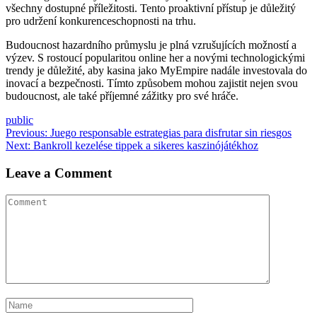
všechny dostupné příležitosti. Tento proaktivní přístup je důležitý
pro udržení konkurenceschopnosti na trhu.
Budoucnost hazardního průmyslu je plná vzrušujících možností a
výzev. S rostoucí popularitou online her a novými technologickými
trendy je důležité, aby kasina jako MyEmpire nadále investovala do
inovací a bezpečnosti. Tímto způsobem mohou zajistit nejen svou
budoucnost, ale také příjemné zážitky pro své hráče.
public
Post
Previous
Previous:
Juego responsable estrategias para disfrutar sin riesgos
Next
post:
Next:
Bankroll kezelése tippek a sikeres kaszinójátékhoz
navigation
post:
Leave a Comment