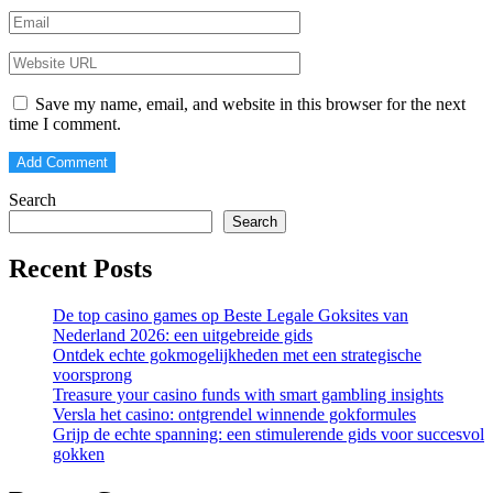
Save my name, email, and website in this browser for the next
time I comment.
Search
Search
Recent Posts
De top casino games op Beste Legale Goksites van
Nederland 2026: een uitgebreide gids
Ontdek echte gokmogelijkheden met een strategische
voorsprong
Treasure your casino funds with smart gambling insights
Versla het casino: ontgrendel winnende gokformules
Grijp de echte spanning: een stimulerende gids voor succesvol
gokken