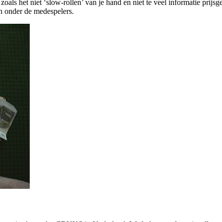
 zoals het niet ‘slow-rollen’ van je hand en niet te veel informatie prijs
en onder de medespelers.