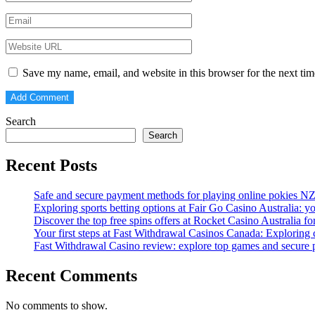
Save my name, email, and website in this browser for the next ti
Search
Search
Recent Posts
Safe and secure payment methods for playing online pokies N
Exploring sports betting options at Fair Go Casino Australia: 
Discover the top free spins offers at Rocket Casino Australia f
Your first steps at Fast Withdrawal Casinos Canada: Exploring
Fast Withdrawal Casino review: explore top games and secure 
Recent Comments
No comments to show.