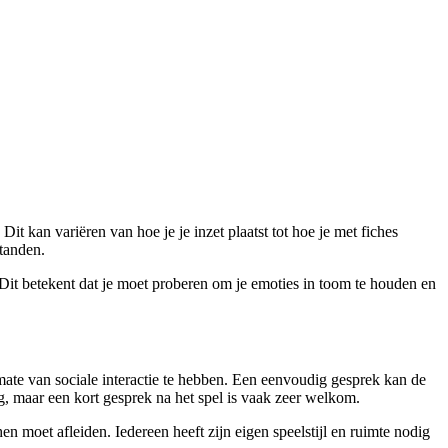
Dit kan variëren van hoe je je inzet plaatst tot hoe je met fiches
standen.
jn. Dit betekent dat je moet proberen om je emoties in toom te houden en
e mate van sociale interactie te hebben. Een eenvoudig gesprek kan de
ing, maar een kort gesprek na het spel is vaak zeer welkom.
en moet afleiden. Iedereen heeft zijn eigen speelstijl en ruimte nodig