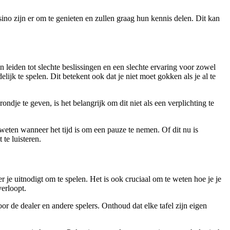
sino zijn er om te genieten en zullen graag hun kennis delen. Dit kan
 leiden tot slechte beslissingen en een slechte ervaring voor zowel
lijk te spelen. Dit betekent ook dat je niet moet gokken als je al te
ndje te geven, is het belangrijk om dit niet als een verplichting te
weten wanneer het tijd is om een pauze te nemen. Of dit nu is
te luisteren.
r je uitnodigt om te spelen. Het is ook cruciaal om te weten hoe je je
verloopt.
voor de dealer en andere spelers. Onthoud dat elke tafel zijn eigen