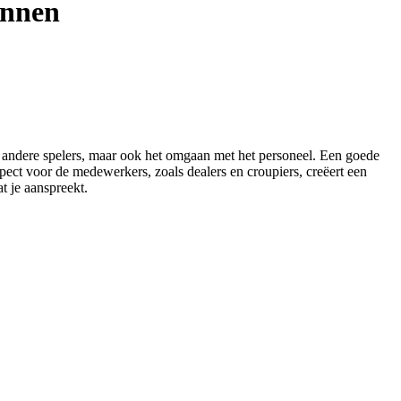
ennen
van andere spelers, maar ook het omgaan met het personeel. Een goede
spect voor de medewerkers, zoals dealers en croupiers, creëert een
t je aanspreekt.