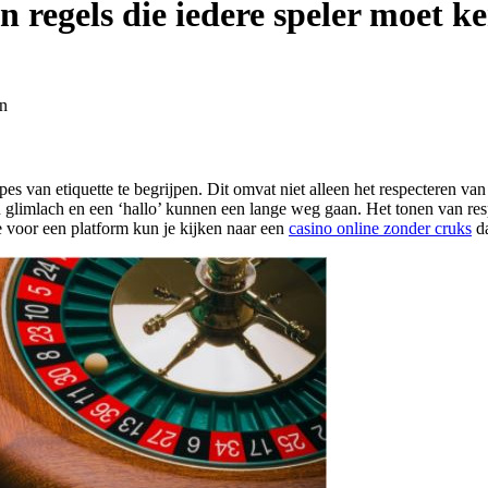
n regels die iedere speler moet k
en
ipes van etiquette te begrijpen. Dit omvat niet alleen het respecteren 
Een glimlach en een ‘hallo’ kunnen een lange weg gaan. Het tonen van re
ze voor een platform kun je kijken naar een
casino online zonder cruks
da