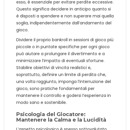
esso, è essenziale per evitare perdite eccessive.
Questo significa decidere in anticipo quanto si
è disposti a spendere e non superare mai quella
soglia, indipendentemente dall’andamento del
gioco.
Dividere il proprio bankroll in sessioni di gioco più
piccole o in puntate specifiche per ogni gioco
può aiutare a prolungare il divertimento e a
minimizzare l’impatto di eventuali sfortune.
Stabilire obiettivi di vincita realistici e,
soprattutto, definire un limite di perdita che,
una volta raggiunto, imponga l’interruzione del
gioco, sono pratiche fondamentali per
mantenere il controllo e godersi l’esperienza in
modo sano e sostenibile.
Psicologia del Giocatore:
Mantenere la Calma e la Lucidità
L’aspetto psicologico è spesso sottovalutato,