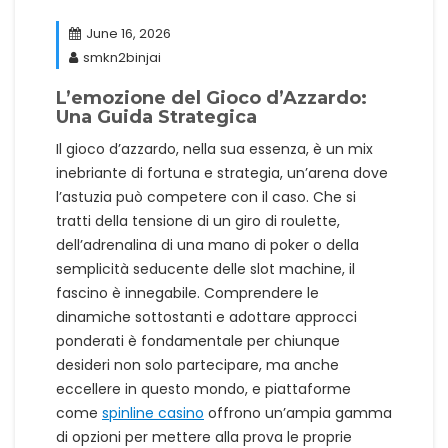
June 16, 2026
smkn2binjai
L’emozione del Gioco d’Azzardo:
Una Guida Strategica
Il gioco d’azzardo, nella sua essenza, è un mix
inebriante di fortuna e strategia, un’arena dove
l’astuzia può competere con il caso. Che si
tratti della tensione di un giro di roulette,
dell’adrenalina di una mano di poker o della
semplicità seducente delle slot machine, il
fascino è innegabile. Comprendere le
dinamiche sottostanti e adottare approcci
ponderati è fondamentale per chiunque
desideri non solo partecipare, ma anche
eccellere in questo mondo, e piattaforme
come
spinline casino
offrono un’ampia gamma
di opzioni per mettere alla prova le proprie