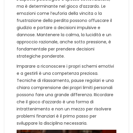
ma è determinante nel gioco d’azzardo. Le
emozioni come l’euforia della vincita o la
frustrazione della perdita possono offuscare il
giudizio e portare a decisioni impulsive e
dannose. Mantenere la calma, la lucidità e un
approccio razionale, anche sotto pressione, è
fondamentale per prendere decisioni
strategiche ponderate.
Imparare a riconoscere i propri schemi emotivi
e a gestirli è una competenza preziosa.
Tecniche di rilassamento, pause regolari e una
chiara comprensione dei propri limiti personali
possono fare una grande differenza. Ricordare
che il gioco d’azzardo è una forma di
intrattenimento e non un mezzo per risolvere
problemi finanziari è il primo passo per
sviluppare la disciplina necessaria.