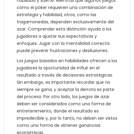
habilidad y suerte. Mientras que algunos juegos
como el póker requieren una combinación de
estrategia y habilidad, otros, como las
tragamonedas, dependen exclusivamente del
azar. Comprender esta distinción ayuda a los
jugadores a ajustar sus expectativas y
enfoques. Jugar con la mentalidad correcta
puede prevenir frustraciones y desilusiones.
Los juegos basados en habilidades ofrecen a los
jugadores la oportunidad de influir en el
resultado a través de decisiones estratégicas.
Sin embargo, es importante recordar que no
siempre se gana, y aceptar la derrota es parte
del proceso. Por otro lado, los juegos de azar
deben ser considerados como una forma de
entretenimiento, donde el resultado es
impredecible y, por lo tanto, no deben ser vistos
como una forma de obtener ganancias
económicas.