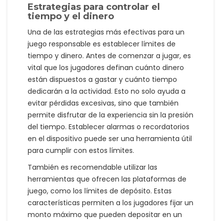
Estrategias para controlar el
tiempo y el dinero
Una de las estrategias más efectivas para un
juego responsable es establecer límites de
tiempo y dinero. Antes de comenzar a jugar, es
vital que los jugadores definan cuánto dinero
están dispuestos a gastar y cuánto tiempo
dedicarán a la actividad. Esto no solo ayuda a
evitar pérdidas excesivas, sino que también
permite disfrutar de la experiencia sin la presión
del tiempo. Establecer alarmas o recordatorios
en el dispositivo puede ser una herramienta útil
para cumplir con estos límites.
También es recomendable utilizar las
herramientas que ofrecen las plataformas de
juego, como los límites de depósito. Estas
características permiten a los jugadores fijar un
monto máximo que pueden depositar en un