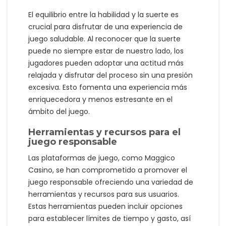
El equilibrio entre la habilidad y la suerte es
crucial para disfrutar de una experiencia de
juego saludable. Al reconocer que la suerte
puede no siempre estar de nuestro lado, los
jugadores pueden adoptar una actitud más
relajada y disfrutar del proceso sin una presión
excesiva. Esto fomenta una experiencia más
enriquecedora y menos estresante en el
ámbito del juego.
Herramientas y recursos para el
juego responsable
Las plataformas de juego, como Maggico
Casino, se han comprometido a promover el
juego responsable ofreciendo una variedad de
herramientas y recursos para sus usuarios.
Estas herramientas pueden incluir opciones
para establecer límites de tiempo y gasto, así