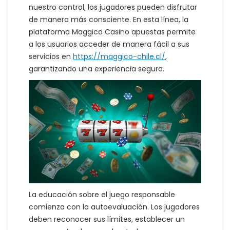
nuestro control, los jugadores pueden disfrutar
de manera más consciente. En esta línea, la
plataforma Maggico Casino apuestas permite
a los usuarios acceder de manera fácil a sus
servicios en
https://maggico-chile.cl/
,
garantizando una experiencia segura.
La educación sobre el juego responsable
comienza con la autoevaluación. Los jugadores
deben reconocer sus límites, establecer un