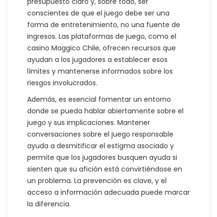
presupuesto claro y, sobre todo, ser
conscientes de que el juego debe ser una
forma de entretenimiento, no una fuente de
ingresos. Las plataformas de juego, como el
casino Maggico Chile, ofrecen recursos que
ayudan a los jugadores a establecer esos
límites y mantenerse informados sobre los
riesgos involucrados.
Además, es esencial fomentar un entorno
donde se pueda hablar abiertamente sobre el
juego y sus implicaciones. Mantener
conversaciones sobre el juego responsable
ayuda a desmitificar el estigma asociado y
permite que los jugadores busquen ayuda si
sienten que su afición está convirtiéndose en
un problema. La prevención es clave, y el
acceso a información adecuada puede marcar
la diferencia.