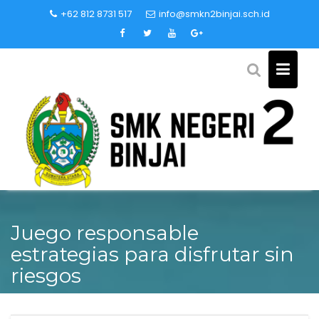
Skip
+62 812 8731 517
info@smkn2binjai.sch.id
to
content
Juego responsable
estrategias para disfrutar sin
riesgos