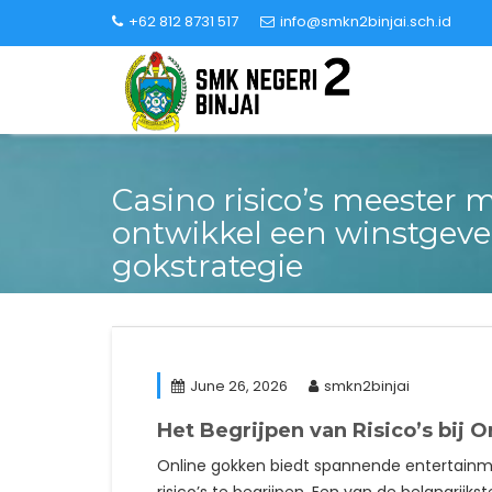
Skip
+62 812 8731 517
info@smkn2binjai.sch.id
to
content
Casino risico’s meester 
ontwikkel een winstgev
gokstrategie
June 26, 2026
smkn2binjai
Het Begrijpen van Risico’s bij 
Online gokken biedt spannende entertainm