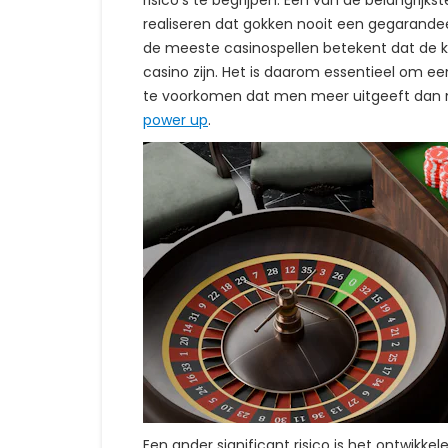
risico’s te begrijpen. Een van de belangrijkst
realiseren dat gokken nooit een gegarandee
de meeste casinospellen betekent dat de ka
casino zijn. Het is daarom essentieel om e
te voorkomen dat men meer uitgeeft dan me
power up
.
Een ander significant risico is het ontwik