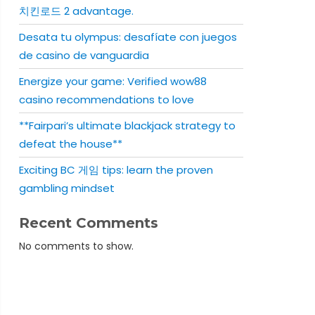
치킨로드 2 advantage.
Desata tu olympus: desafíate con juegos
de casino de vanguardia
Energize your game: Verified wow88
casino recommendations to love
**Fairpari’s ultimate blackjack strategy to
defeat the house**
Exciting BC 게임 tips: learn the proven
gambling mindset
Recent Comments
No comments to show.