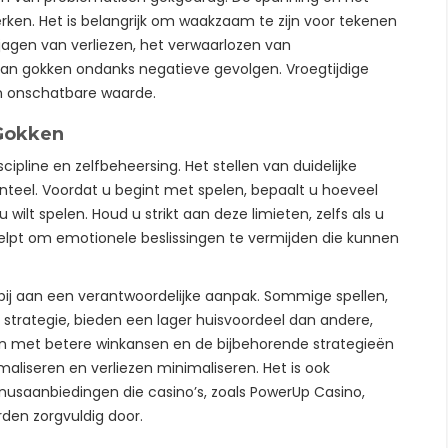
rken. Het is belangrijk om waakzaam te zijn voor tekenen
jagen van verliezen, het verwaarlozen van
van gokken ondanks negatieve gevolgen. Vroegtijdige
an onschatbare waarde.
 Gokken
ipline en zelfbeheersing. Het stellen van duidelijke
amenteel. Voordat u begint met spelen, bepaalt u hoeveel
 wilt spelen. Houd u strikt aan deze limieten, zelfs als u
lpt om emotionele beslissingen te vermijden die kunnen
 bij aan een verantwoordelijke aanpak. Sommige spellen,
 strategie, bieden een lager huisvoordeel dan andere,
en met betere winkansen en de bijbehorende strategieën
maliseren en verliezen minimaliseren. Het is ook
usaanbiedingen die casino’s, zoals PowerUp Casino,
rden zorgvuldig door.