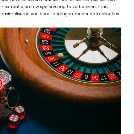
een extraatje om uw spelervaring te verbeteren, maar
t maximaliseren van bonusbedragen zonder de implicaties