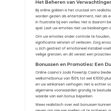
Het Beheren van Verwachtinge
Bij online gokken is het cruciaal om reali
worden gezien als entertainment, niet als e
in frustratie bij een verlies. Het is daarom
spel. Laat uw emoties niet uw beslissingen d
Om uw emoties onder controle te houden, k
significante winsten of verliezen. Zorg ervo
u zich gestrest of emotioneel instabiel voel
veilige grenzen, en dit vereist een proacti
Bonussen en Promoties: Een D
Online casino’s zoals PowerUp Casino biede
welkomstbonus van 150% tot wel €1000 plus
en uw winkansen verhogen. Het is echter va
algemene voorwaarden grondig te bestude
waarde van een bonus beperken.
Wees realistisch over wat bonussen kunnen
geven om nieuwe spellen uit te proberen,