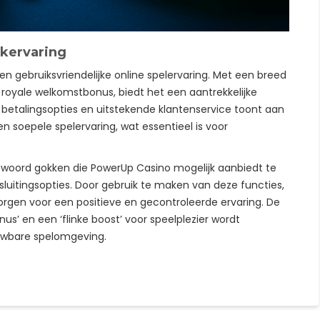
okervaring
en gebruiksvriendelijke online spelervaring. Met een breed
royale welkomstbonus, biedt het een aantrekkelijke
 betalingsopties en uitstekende klantenservice toont aan
en soepele spelervaring, wat essentieel is voor
ntwoord gokken die PowerUp Casino mogelijk aanbiedt te
tsluitingsopties. Door gebruik te maken van deze functies,
rgen voor een positieve en gecontroleerde ervaring. De
s’ en een ‘flinke boost’ voor speelplezier wordt
uwbare spelomgeving.