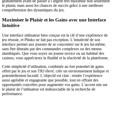
gratuitement avant de passer à l’argent réel maximise non seulement
le plaisir, mais aussi les chances de succès grâce à une meilleure
compréhension des dynamiques du jeu.
Maximiser le Plaisir et les Gains avec une Interface
Intuitive
Une interface utilisateur bien conçue est la clé d’une expérience de
jeu réussie, et Plinko ne fait pas exception. L’intuitivité de son
interface permet aux joueurs de se concentrer sur le jeu lui-même,
sans être distraits par des commandes complexes ou des menus
alambiqués. Que vous soyez un joueur novice ou un habitué des
casinos, vous apprécierez la fluidité et la réactivité de la plateforme.
Cette simplicité d’utilisation, combinée au fort potentiel de gains
offert par le jeu et son TRJ élevé, crée un environnement ludique et
potentiellement lucratif. L’objectif est clair : rendre l’expérience
aussi agréable et engageante que possible, tout en offrant des
opportunités concrètes pour augmenter vos gains. L’accent mis sur
le plaisir de l’utilisateur est indissociable de la recherche de
performance.