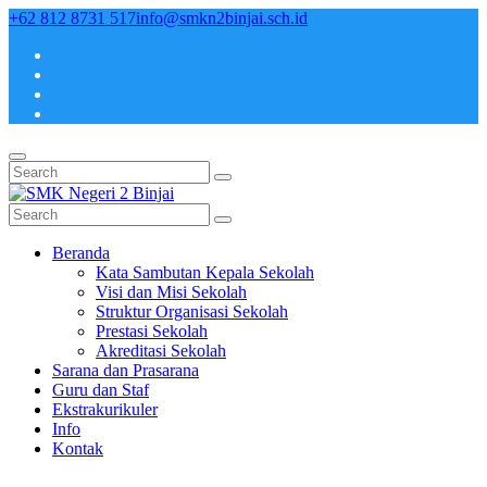
Skip
+62 812 8731 517
info@smkn2binjai.sch.id
to
content
Beranda
Kata Sambutan Kepala Sekolah
Visi dan Misi Sekolah
Struktur Organisasi Sekolah
Prestasi Sekolah
Akreditasi Sekolah
Sarana dan Prasarana
Guru dan Staf
Ekstrakurikuler
Info
Kontak