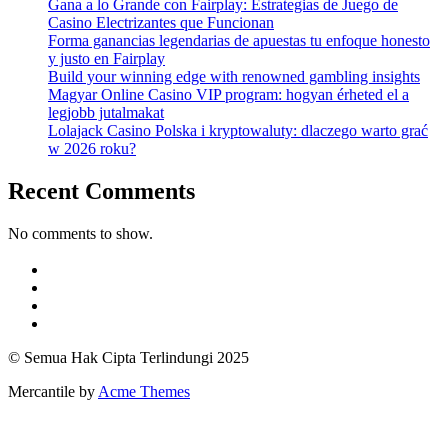
Gana a lo Grande con Fairplay: Estrategias de Juego de
Casino Electrizantes que Funcionan
Forma ganancias legendarias de apuestas tu enfoque honesto
y justo en Fairplay
Build your winning edge with renowned gambling insights
Magyar Online Casino VIP program: hogyan érheted el a
legjobb jutalmakat
Lolajack Casino Polska i kryptowaluty: dlaczego warto grać
w 2026 roku?
Recent Comments
No comments to show.
https://blog.movv.co/ko/
https://vliblogi.emu.ee/
https://loja2.cmbbrasil.com.br/
https://kymasgestao.com.br/conteudo/
https://nikosgestao.com.br/fundos-ogin11/
https://pousadarefugiodaserra.com/
© Semua Hak Cipta Terlindungi 2025
https://koizen.se/
https://qsti.com.br/
Mercantile by
Acme Themes
https://exoo.pl/
https://blog.movv.co/ko/
https://blog.infooh.com.br/
https://vliblogi.emu.ee/
https://sanjaviercreativo.cl/como-llegar/
https://loja2.cmbbrasil.com.br/