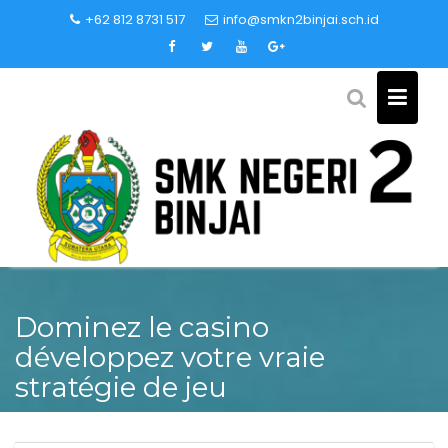
Skip
+62 812 8731 517
info@smkn2binjai.sch.id
to
content
Dominez le casino
développez votre vraie
stratégie de jeu