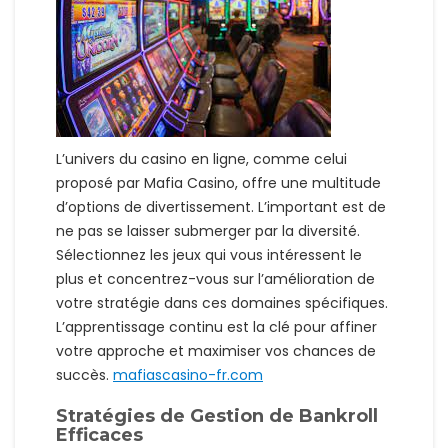
L’univers du casino en ligne, comme celui
proposé par Mafia Casino, offre une multitude
d’options de divertissement. L’important est de
ne pas se laisser submerger par la diversité.
Sélectionnez les jeux qui vous intéressent le
plus et concentrez-vous sur l’amélioration de
votre stratégie dans ces domaines spécifiques.
L’apprentissage continu est la clé pour affiner
votre approche et maximiser vos chances de
succès.
mafiascasino-fr.com
Stratégies de Gestion de Bankroll
Efficaces