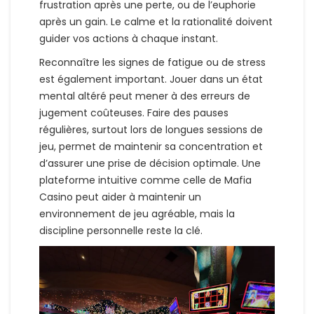
frustration après une perte, ou de l’euphorie
après un gain. Le calme et la rationalité doivent
guider vos actions à chaque instant.
Reconnaître les signes de fatigue ou de stress
est également important. Jouer dans un état
mental altéré peut mener à des erreurs de
jugement coûteuses. Faire des pauses
régulières, surtout lors de longues sessions de
jeu, permet de maintenir sa concentration et
d’assurer une prise de décision optimale. Une
plateforme intuitive comme celle de Mafia
Casino peut aider à maintenir un
environnement de jeu agréable, mais la
discipline personnelle reste la clé.