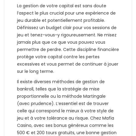
La gestion de votre capital est sans doute
l’aspect le plus crucial pour une expérience de
jeu durable et potentiellement profitable.
Définissez un budget clair pour vos sessions de
jeu et tenez-vous-y rigoureusement. Ne misez
jamais plus que ce que vous pouvez vous
permettre de perdre. Cette discipline financière
protège votre capital contre les pertes
excessives et vous permet de continuer à jouer
sur le long terme.
Il existe diverses méthodes de gestion de
bankroll, telles que la stratégie de mise
proportionnelle ou la méthode Martingale
(avec prudence). L’essentiel est de trouver
celle qui correspond le mieux à votre style de
jeu et à votre tolérance au risque. Chez Mafia
Casino, avec ses bonus généreux comme les
500 € et 200 tours gratuits, une bonne gestion