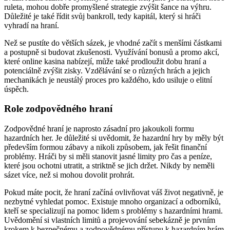
ruleta, mohou dobře promyšlené strategie zvýšit šance na výhru.
Důležité je také řídit svůj bankroll, tedy kapitál, který si hráči
vyhradí na hraní.
Než se pustíte do větších sázek, je vhodné začít s menšími částkami
a postupně si budovat zkušenosti. Využívání bonusů a promo akcí,
které online kasina nabízejí, může také prodloužit dobu hraní a
potenciálně zvýšit zisky. Vzdělávání se o různých hrách a jejich
mechanikách je neustálý proces pro každého, kdo usiluje o elitní
úspěch.
Role zodpovědného hraní
Zodpovědné hraní je naprosto zásadní pro jakoukoli formu
hazardních her. Je důležité si uvědomit, že hazardní hry by měly být
především formou zábavy a nikoli způsobem, jak řešit finanční
problémy. Hráči by si měli stanovit jasné limity pro čas a peníze,
které jsou ochotni utratit, a striktně se jich držet. Nikdy by neměli
sázet více, než si mohou dovolit prohrát.
Pokud máte pocit, že hraní začíná ovlivňovat váš život negativně, je
nezbytné vyhledat pomoc. Existuje mnoho organizací a odborníků,
kteří se specializují na pomoc lidem s problémy s hazardními hrami.
Uvědomění si vlastních limitů a projevování sebekázně je prvním
krokem k bezpečnému a zodpovědnému přístupu k hazardním hrám.