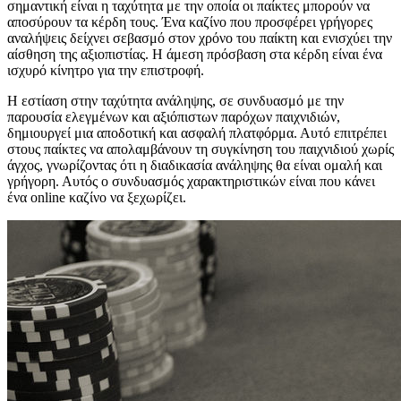
σημαντική είναι η ταχύτητα με την οποία οι παίκτες μπορούν να
αποσύρουν τα κέρδη τους. Ένα καζίνο που προσφέρει γρήγορες
αναλήψεις δείχνει σεβασμό στον χρόνο του παίκτη και ενισχύει την
αίσθηση της αξιοπιστίας. Η άμεση πρόσβαση στα κέρδη είναι ένα
ισχυρό κίνητρο για την επιστροφή.
Η εστίαση στην ταχύτητα ανάληψης, σε συνδυασμό με την
παρουσία ελεγμένων και αξιόπιστων παρόχων παιχνιδιών,
δημιουργεί μια αποδοτική και ασφαλή πλατφόρμα. Αυτό επιτρέπει
στους παίκτες να απολαμβάνουν τη συγκίνηση του παιχνιδιού χωρίς
άγχος, γνωρίζοντας ότι η διαδικασία ανάληψης θα είναι ομαλή και
γρήγορη. Αυτός ο συνδυασμός χαρακτηριστικών είναι που κάνει
ένα online καζίνο να ξεχωρίζει.