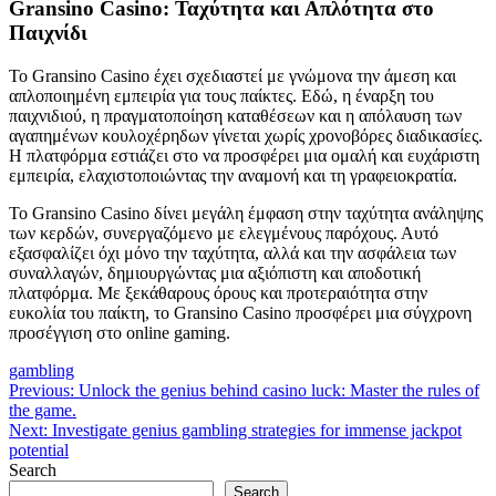
Gransino Casino: Ταχύτητα και Απλότητα στο
Παιχνίδι
Το Gransino Casino έχει σχεδιαστεί με γνώμονα την άμεση και
απλοποιημένη εμπειρία για τους παίκτες. Εδώ, η έναρξη του
παιχνιδιού, η πραγματοποίηση καταθέσεων και η απόλαυση των
αγαπημένων κουλοχέρηδων γίνεται χωρίς χρονοβόρες διαδικασίες.
Η πλατφόρμα εστιάζει στο να προσφέρει μια ομαλή και ευχάριστη
εμπειρία, ελαχιστοποιώντας την αναμονή και τη γραφειοκρατία.
Το Gransino Casino δίνει μεγάλη έμφαση στην ταχύτητα ανάληψης
των κερδών, συνεργαζόμενο με ελεγμένους παρόχους. Αυτό
εξασφαλίζει όχι μόνο την ταχύτητα, αλλά και την ασφάλεια των
συναλλαγών, δημιουργώντας μια αξιόπιστη και αποδοτική
πλατφόρμα. Με ξεκάθαρους όρους και προτεραιότητα στην
ευκολία του παίκτη, το Gransino Casino προσφέρει μια σύγχρονη
προσέγγιση στο online gaming.
gambling
Post
Previous
Previous:
Unlock the genius behind casino luck: Master the rules of
post:
the game.
navigation
Next
Next:
Investigate genius gambling strategies for immense jackpot
post:
potential
Search
Search