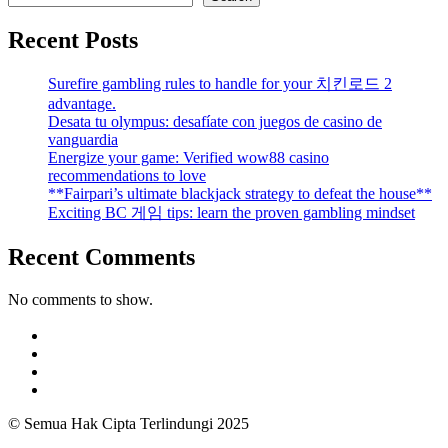
Recent Posts
Surefire gambling rules to handle for your 치킨로드 2
advantage.
Desata tu olympus: desafíate con juegos de casino de
vanguardia
Energize your game: Verified wow88 casino
recommendations to love
**Fairpari’s ultimate blackjack strategy to defeat the house**
Exciting BC 게임 tips: learn the proven gambling mindset
Recent Comments
No comments to show.
https://blog.movv.co/ko/
https://vliblogi.emu.ee/
https://loja2.cmbbrasil.com.br/
https://kymasgestao.com.br/conteudo/
https://nikosgestao.com.br/fundos-ogin11/
https://pousadarefugiodaserra.com/
© Semua Hak Cipta Terlindungi 2025
https://koizen.se/
https://qsti.com.br/