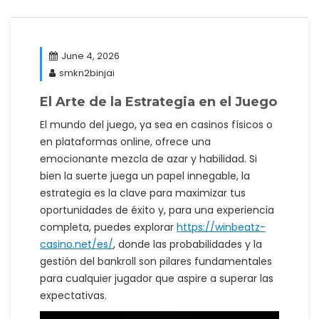
June 4, 2026
smkn2binjai
El Arte de la Estrategia en el Juego
El mundo del juego, ya sea en casinos físicos o
en plataformas online, ofrece una
emocionante mezcla de azar y habilidad. Si
bien la suerte juega un papel innegable, la
estrategia es la clave para maximizar tus
oportunidades de éxito y, para una experiencia
completa, puedes explorar
https://winbeatz-
casino.net/es/
, donde las probabilidades y la
gestión del bankroll son pilares fundamentales
para cualquier jugador que aspire a superar las
expectativas.