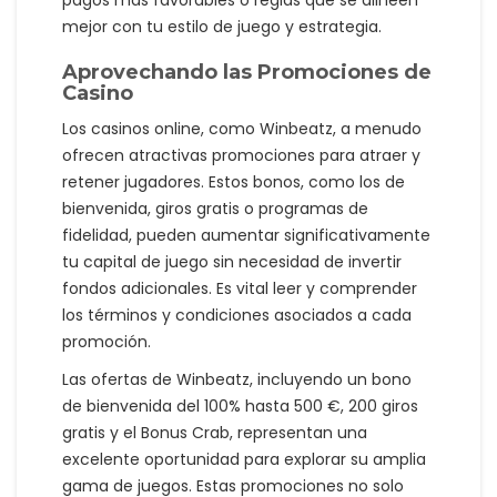
mejor con tu estilo de juego y estrategia.
Aprovechando las Promociones de
Casino
Los casinos online, como Winbeatz, a menudo
ofrecen atractivas promociones para atraer y
retener jugadores. Estos bonos, como los de
bienvenida, giros gratis o programas de
fidelidad, pueden aumentar significativamente
tu capital de juego sin necesidad de invertir
fondos adicionales. Es vital leer y comprender
los términos y condiciones asociados a cada
promoción.
Las ofertas de Winbeatz, incluyendo un bono
de bienvenida del 100% hasta 500 €, 200 giros
gratis y el Bonus Crab, representan una
excelente oportunidad para explorar su amplia
gama de juegos. Estas promociones no solo