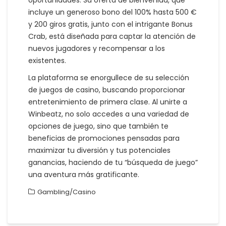
oportunidades. Su oferta de bienvenida, que
incluye un generoso bono del 100% hasta 500 €
y 200 giros gratis, junto con el intrigante Bonus
Crab, está diseñada para captar la atención de
nuevos jugadores y recompensar a los
existentes.
La plataforma se enorgullece de su selección
de juegos de casino, buscando proporcionar
entretenimiento de primera clase. Al unirte a
Winbeatz, no solo accedes a una variedad de
opciones de juego, sino que también te
beneficias de promociones pensadas para
maximizar tu diversión y tus potenciales
ganancias, haciendo de tu “búsqueda de juego”
una aventura más gratificante.
Gambling/Casino