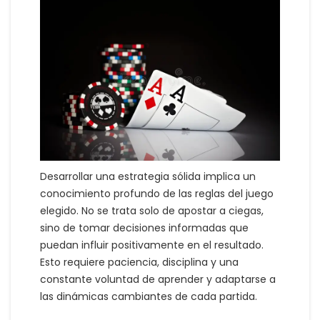
Desarrollar una estrategia sólida implica un
conocimiento profundo de las reglas del juego
elegido. No se trata solo de apostar a ciegas,
sino de tomar decisiones informadas que
puedan influir positivamente en el resultado.
Esto requiere paciencia, disciplina y una
constante voluntad de aprender y adaptarse a
las dinámicas cambiantes de cada partida.