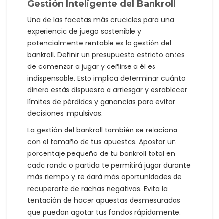
Gestión Inteligente del Bankroll
Una de las facetas más cruciales para una
experiencia de juego sostenible y
potencialmente rentable es la gestión del
bankroll. Definir un presupuesto estricto antes
de comenzar a jugar y ceñirse a él es
indispensable. Esto implica determinar cuánto
dinero estás dispuesto a arriesgar y establecer
límites de pérdidas y ganancias para evitar
decisiones impulsivas.
La gestión del bankroll también se relaciona
con el tamaño de tus apuestas. Apostar un
porcentaje pequeño de tu bankroll total en
cada ronda o partida te permitirá jugar durante
más tiempo y te dará más oportunidades de
recuperarte de rachas negativas. Evita la
tentación de hacer apuestas desmesuradas
que puedan agotar tus fondos rápidamente.