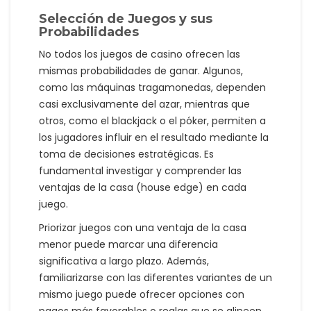
Selección de Juegos y sus
Probabilidades
No todos los juegos de casino ofrecen las
mismas probabilidades de ganar. Algunos,
como las máquinas tragamonedas, dependen
casi exclusivamente del azar, mientras que
otros, como el blackjack o el póker, permiten a
los jugadores influir en el resultado mediante la
toma de decisiones estratégicas. Es
fundamental investigar y comprender las
ventajas de la casa (house edge) en cada
juego.
Priorizar juegos con una ventaja de la casa
menor puede marcar una diferencia
significativa a largo plazo. Además,
familiarizarse con las diferentes variantes de un
mismo juego puede ofrecer opciones con
pagos más favorables o reglas que se alineen