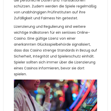
die persönliche Daten und Transaktionen
schützen. Zudem werden die Spiele regelmäßig
von unabhängigen Prüfinstituten auf ihre
Zufälligkeit und Fairness hin getestet.
Lizenzierung und Regulierung sind weitere
wichtige Indikatoren für ein seriöses Online-
Casino. Eine gültige Lizenz von einer
anerkannten Glücksspielbehörde signalisiert,
dass das Casino strenge Standards in Bezug auf
Sicherheit, Integrität und Spielerschutz einhält.
Spieler sollten sich immer über die Lizenzierung
eines Casinos informieren, bevor sie dort
spielen.