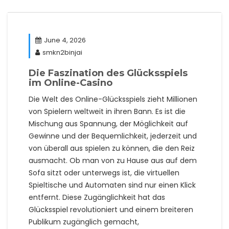
June 4, 2026
smkn2binjai
Die Faszination des Glücksspiels
im Online-Casino
Die Welt des Online-Glücksspiels zieht Millionen
von Spielern weltweit in ihren Bann. Es ist die
Mischung aus Spannung, der Möglichkeit auf
Gewinne und der Bequemlichkeit, jederzeit und
von überall aus spielen zu können, die den Reiz
ausmacht. Ob man von zu Hause aus auf dem
Sofa sitzt oder unterwegs ist, die virtuellen
Spieltische und Automaten sind nur einen Klick
entfernt. Diese Zugänglichkeit hat das
Glücksspiel revolutioniert und einem breiteren
Publikum zugänglich gemacht,