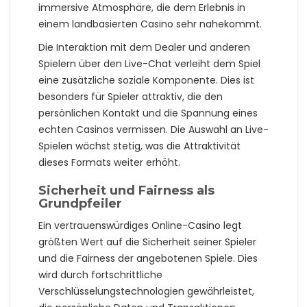
immersive Atmosphäre, die dem Erlebnis in
einem landbasierten Casino sehr nahekommt.
Die Interaktion mit dem Dealer und anderen
Spielern über den Live-Chat verleiht dem Spiel
eine zusätzliche soziale Komponente. Dies ist
besonders für Spieler attraktiv, die den
persönlichen Kontakt und die Spannung eines
echten Casinos vermissen. Die Auswahl an Live-
Spielen wächst stetig, was die Attraktivität
dieses Formats weiter erhöht.
Sicherheit und Fairness als
Grundpfeiler
Ein vertrauenswürdiges Online-Casino legt
größten Wert auf die Sicherheit seiner Spieler
und die Fairness der angebotenen Spiele. Dies
wird durch fortschrittliche
Verschlüsselungstechnologien gewährleistet,