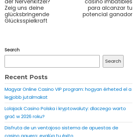
post:
post:
der Nervenkitzel?
casino imbatibles
Zeig uns deine
para alcanzar tu
glücksbringende
potencial ganador
Glücksspielkraft
Search
Search
Recent Posts
Magyar Online Casino VIP program: hogyan érheted el a
legjobb jutalmakat
Lolajack Casino Polska i kryptowaluty: dlaczego warto
grać w 2026 roku?
Disfruta de un ventajoso sistema de apuestas de
casino aguero: evalúa tu éxito