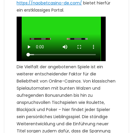
https://naobetcasino-de.com/
bietet hierfür
ein erstklassiges Portal.
Die Vielfalt der angebotenen Spiele ist ein
weiterer entscheidender Faktor für die
Beliebtheit von Online-Casinos. Von klassischen
Spielautomaten mit bunten Walzen und
aufregenden Bonusrunden bis hin zu
anspruchsvollen Tischspielen wie Roulette,
Blackjack und Poker – hier findet jeder Spieler
sein persönliches Lieblingsspiel. Die ständige
Weiterentwicklung und die Einführung neuer
Titel sorgen zudem dafür, dass die Spannung