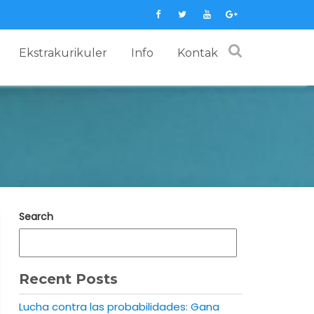
Ekstrakurikuler
Info
Kontak
Search
Search
Recent Posts
Lucha contra las probabilidades: Gana