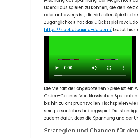
Mischung aus Spannung, der Möglichkeit au
überall aus spielen zu können, die den Rei
oder unterwegs ist, die virtuellen Spieltisc
Zugänglichkeit hat das Glücksspiel revolut
https://naobetcasino-de.com/
bietet hierfü
Die Vielfalt der angebotenen Spiele ist ein 
Online-Casinos. Von klassischen Spielau
bis hin zu anspruchsvollen Tischspielen wie R
sein persönliches Lieblingsspiel. Die ständi
zudem dafür, dass die Spannung und der Un
Strategien und Chancen für den