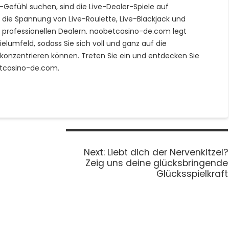
-Gefühl suchen, sind die Live-Dealer-Spiele auf
die Spannung von Live-Roulette, Live-Blackjack und
t professionellen Dealern. naobetcasino-de.com legt
ielumfeld, sodass Sie sich voll und ganz auf die
onzentrieren können. Treten Sie ein und entdecken Sie
etcasino-de.com.
Next
Next:
Liebt dich der Nervenkitzel?
post:
Zeig uns deine glücksbringende
Glücksspielkraft