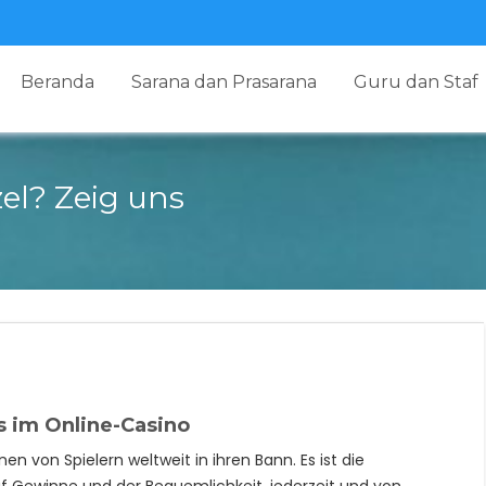
Beranda
Sarana dan Prasarana
Guru dan Staf
zel? Zeig uns
s im Online-Casino
nen von Spielern weltweit in ihren Bann. Es ist die