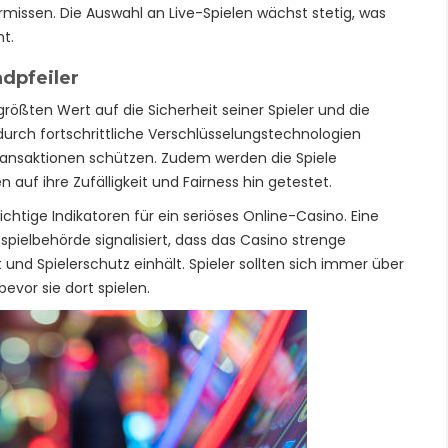
missen. Die Auswahl an Live-Spielen wächst stetig, was
ht.
ndpfeiler
rößten Wert auf die Sicherheit seiner Spieler und die
durch fortschrittliche Verschlüsselungstechnologien
Transaktionen schützen. Zudem werden die Spiele
auf ihre Zufälligkeit und Fairness hin getestet.
chtige Indikatoren für ein seriöses Online-Casino. Eine
spielbehörde signalisiert, dass das Casino strenge
t und Spielerschutz einhält. Spieler sollten sich immer über
bevor sie dort spielen.