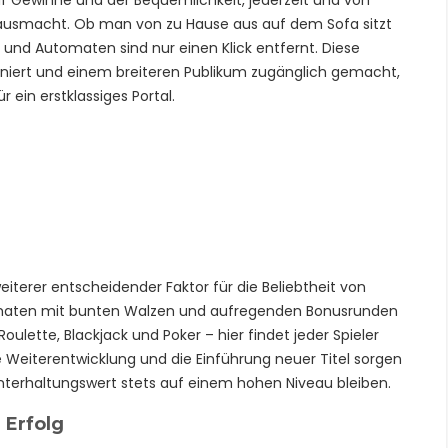
f Gewinne und der Bequemlichkeit, jederzeit und von
z ausmacht. Ob man von zu Hause aus auf dem Sofa sitzt
he und Automaten sind nur einen Klick entfernt. Diese
ioniert und einem breiteren Publikum zugänglich gemacht,
r ein erstklassiges Portal.
weiterer entscheidender Faktor für die Beliebtheit von
tomaten mit bunten Walzen und aufregenden Bonusrunden
oulette, Blackjack und Poker – hier findet jeder Spieler
ge Weiterentwicklung und die Einführung neuer Titel sorgen
terhaltungswert stets auf einem hohen Niveau bleiben.
 Erfolg