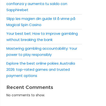
confianza y aumenta tu saldo con
Sapphirebet
Slipp løs magien din guide til å vinne på
Magical Spin Casino
Your best bet: How to improve gambling
without breaking the bank
Mastering gambling accountability: Your
power to play responsibly
Explore the best online pokies Australia
2026: top-rated games and trusted
payment options
Recent Comments
No comments to show.