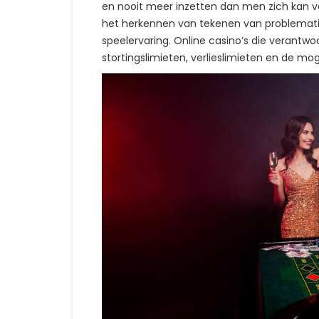
en nooit meer inzetten dan men zich kan ver
het herkennen van tekenen van problematis
speelervaring. Online casino’s die verantw
stortingslimieten, verlieslimieten en de mogel