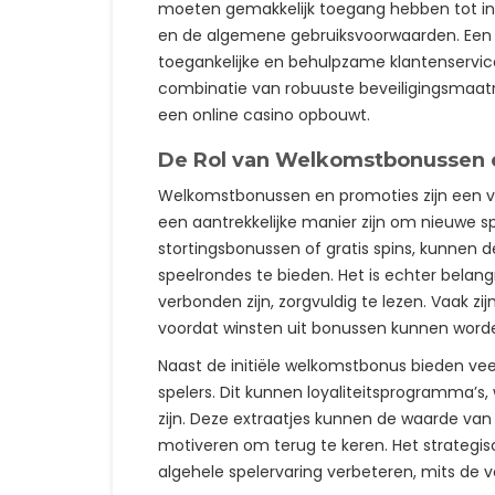
moeten gemakkelijk toegang hebben tot i
en de algemene gebruiksvoorwaarden. Een
toegankelijke en behulpzame klantenservice,
combinatie van robuuste beveiligingsmaatr
een online casino opbouwt.
De Rol van Welkomstbonussen 
Welkomstbonussen en promoties zijn een v
een aantrekkelijke manier zijn om nieuwe s
stortingsbonussen of gratis spins, kunnen de
speelrondes te bieden. Het is echter bela
verbonden zijn, zorgvuldig te lezen. Vaak z
voordat winsten uit bonussen kunnen wor
Naast de initiële welkomstbonus bieden ve
spelers. Dit kunnen loyaliteitsprogramma’s
zijn. Deze extraatjes kunnen de waarde van
motiveren om terug te keren. Het strategi
algehele spelervaring verbeteren, mits de v