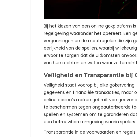
Bij het kiezen van een online gokplatform is
regelgeving waaronder het opereert. Een ge
vergunningen en de maatregelen die zijn 
eerlijkheid van de spellen, waarbij willek
ervoor te zorgen dat de uitkomsten onvoorsp
van hun rechten en weten waar ze terecht
Veiligheid en Transparantie bij 
Veiligheid staat voorop bij elke gokervaring.
gegevens en financiële transacties, maar oo
online casino’s maken gebruik van geavan
te beschermen tegen ongeautoriseerde toe
spellen en systemen om te garanderen dat al
een betrouwbare omgeving waarin spelers z
Transparantie in de voorwaarden en regels 