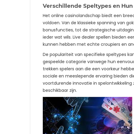
Verschillende Speltypes en Hun
Het online casinolandschap biedt een bree
voldoen. Van de klassieke spanning van g
bonusfuncties, tot de strategische uitdaging
ieder wat wils. Live dealer spellen bieden e
kunnen hebben met echte croupiers en ander
De populariteit van specifieke speltypes k
gespeelde categorie vanwege hun eenvoud e
trekken spelers aan die een voorkeur hebben 
sociale en meeslepende ervaring bieden die
voortdurende innovatie in spelontwikkeling 
beschikbaar zijn.