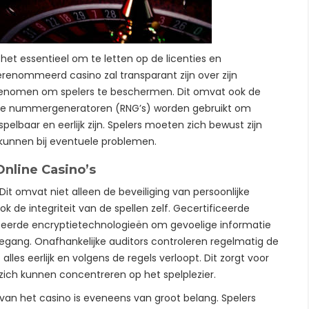
 het essentieel om te letten op de licenties en
renommeerd casino zal transparant zijn over zijn
genomen om spelers te beschermen. Dit omvat ook de
eurige nummergeneratoren (RNG’s) worden gebruikt om
elbaar en eerlijk zijn. Spelers moeten zich bewust zijn
kunnen bij eventuele problemen.
Online Casino’s
 Dit omvat niet alleen de beveiliging van persoonlijke
k de integriteit van de spellen zelf. Gecertificeerde
ceerde encryptietechnologieën om gevoelige informatie
gang. Onafhankelijke auditors controleren regelmatig de
les eerlijk en volgens de regels verloopt. Dit zorgt voor
ich kunnen concentreren op het spelplezier.
van het casino is eveneens van groot belang. Spelers