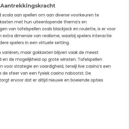
 Aantrekkingskracht
d scala aan spellen om aan diverse voorkeuren te
okkasten met hun uiteenlopende thema’s en
en van tafelspellen zoals blackjack en roulette, is er voor
en extra dimensie van realisme, waarbij spelers interactie
e spelers in een virtuele setting.
an variëren, maar gokkasten blijven vaak de meest
n de mogelijkheid op grote winsten. Tafelspellen
voor strategie en vaardigheid, terwijl live casino’s een
 de sfeer van een fysiek casino nabootst. De
zorgt ervoor dat er altijd nieuwe en boeiende opties