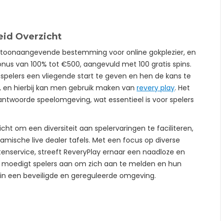
eid Overzicht
en toonaangevende bestemming voor online gokplezier, en
onus van 100% tot €500, aangevuld met 100 gratis spins.
 spelers een vliegende start te geven en hen de kans te
, en hierbij kan men gebruik maken van
revery play
. Het
rantwoorde speelomgeving, wat essentieel is voor spelers
cht om een diversiteit aan spelervaringen te faciliteren,
amische live dealer tafels. Met een focus op diverse
enservice, streeft ReveryPlay ernaar een naadloze en
no moedigt spelers aan om zich aan te melden en hun
in een beveiligde en gereguleerde omgeving.