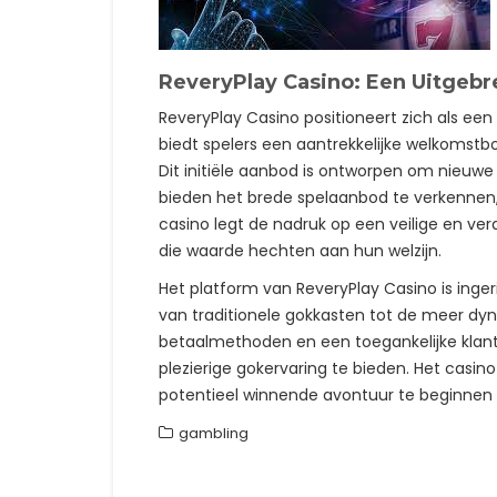
ReveryPlay Casino: Een Uitgebr
ReveryPlay Casino positioneert zich als e
biedt spelers een aantrekkelijke welkomstb
Dit initiële aanbod is ontworpen om nieuwe
bieden het brede spelaanbod te verkennen
casino legt de nadruk op een veilige en ve
die waarde hechten aan hun welzijn.
Het platform van ReveryPlay Casino is ingeri
van traditionele gokkasten tot de meer dyn
betaalmethoden en een toegankelijke klant
plezierige gokervaring te bieden. Het casi
potentieel winnende avontuur te beginnen 
gambling