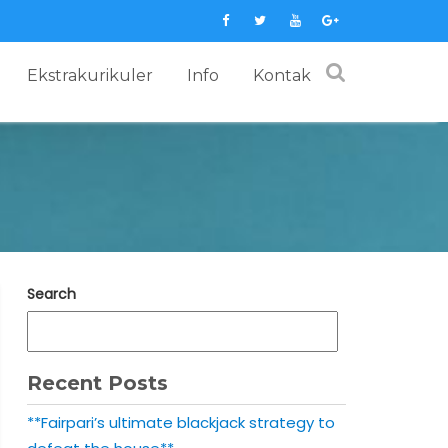
Ekstrakurikuler
Info
Kontak
Search
Search
Recent Posts
**Fairpari’s ultimate blackjack strategy to