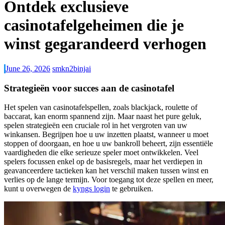
Ontdek exclusieve
casinotafelgeheimen die je
winst gegarandeerd verhogen
June 26, 2026
smkn2binjai
Strategieën voor succes aan de casinotafel
Het spelen van casinotafelspellen, zoals blackjack, roulette of
baccarat, kan enorm spannend zijn. Maar naast het pure geluk,
spelen strategieën een cruciale rol in het vergroten van uw
winkansen. Begrijpen hoe u uw inzetten plaatst, wanneer u moet
stoppen of doorgaan, en hoe u uw bankroll beheert, zijn essentiële
vaardigheden die elke serieuze speler moet ontwikkelen. Veel
spelers focussen enkel op de basisregels, maar het verdiepen in
geavanceerdere tactieken kan het verschil maken tussen winst en
verlies op de lange termijn. Voor toegang tot deze spellen en meer,
kunt u overwegen de
kyngs login
te gebruiken.