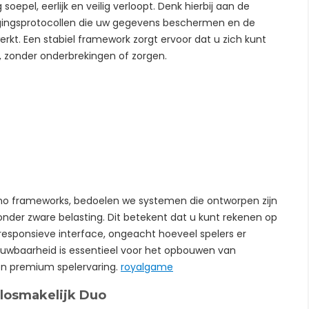
epel, eerlijk en veilig verloopt. Denk hierbij aan de
iligingsprotocollen die uw gegevens beschermen en de
kt. Een stabiel framework zorgt ervoor dat u zich kunt
, zonder onderbrekingen of zorgen.
no frameworks, bedoelen we systemen die ontworpen zijn
onder zware belasting. Dit betekent dat u kunt rekenen op
 responsieve interface, ongeacht hoeveel spelers er
etrouwbaarheid is essentieel voor het opbouwen van
een premium spelervaring.
royalgame
Onlosmakelijk Duo