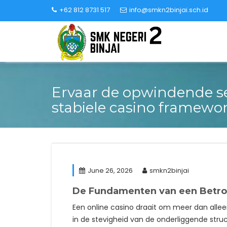
Skip
+62 812 8731 517
info@smkn2binjai.sch.id
to
content
Ervaar de opwindende s
stabiele casino framewo
June 26, 2026
smkn2binjai
De Fundamenten van een Betro
Een online casino draait om meer dan allee
in de stevigheid van de onderliggende str