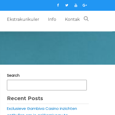
Ekstrakurikuler
Info
Kontak
Search
Search
Recent Posts
Exclusieve Gambiva Casino inzichten