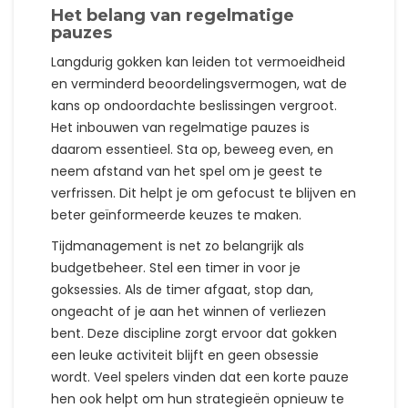
Het belang van regelmatige
pauzes
Langdurig gokken kan leiden tot vermoeidheid
en verminderd beoordelingsvermogen, wat de
kans op ondoordachte beslissingen vergroot.
Het inbouwen van regelmatige pauzes is
daarom essentieel. Sta op, beweeg even, en
neem afstand van het spel om je geest te
verfrissen. Dit helpt je om gefocust te blijven en
beter geïnformeerde keuzes te maken.
Tijdmanagement is net zo belangrijk als
budgetbeheer. Stel een timer in voor je
goksessies. Als de timer afgaat, stop dan,
ongeacht of je aan het winnen of verliezen
bent. Deze discipline zorgt ervoor dat gokken
een leuke activiteit blijft en geen obsessie
wordt. Veel spelers vinden dat een korte pauze
hen ook helpt om hun strategieën opnieuw te