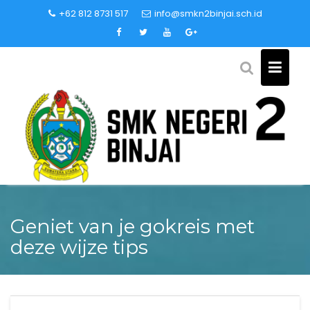
Skip
+62 812 8731 517
info@smkn2binjai.sch.id
to
content
Geniet van je gokreis met
deze wijze tips