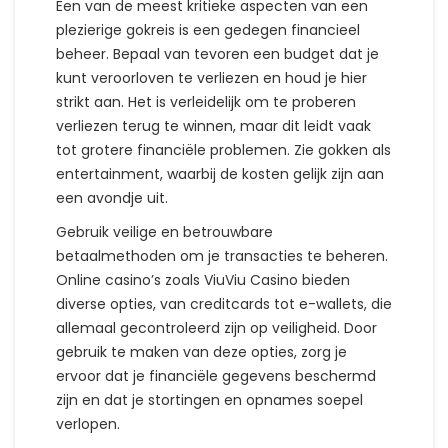
Een van de meest kritieke aspecten van een
plezierige gokreis is een gedegen financieel
beheer. Bepaal van tevoren een budget dat je
kunt veroorloven te verliezen en houd je hier
strikt aan. Het is verleidelijk om te proberen
verliezen terug te winnen, maar dit leidt vaak
tot grotere financiële problemen. Zie gokken als
entertainment, waarbij de kosten gelijk zijn aan
een avondje uit.
Gebruik veilige en betrouwbare
betaalmethoden om je transacties te beheren.
Online casino’s zoals ViuViu Casino bieden
diverse opties, van creditcards tot e-wallets, die
allemaal gecontroleerd zijn op veiligheid. Door
gebruik te maken van deze opties, zorg je
ervoor dat je financiële gegevens beschermd
zijn en dat je stortingen en opnames soepel
verlopen.