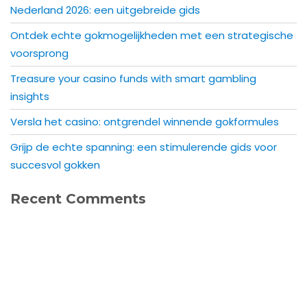
Nederland 2026: een uitgebreide gids
Ontdek echte gokmogelijkheden met een strategische
voorsprong
Treasure your casino funds with smart gambling
insights
Versla het casino: ontgrendel winnende gokformules
Grijp de echte spanning: een stimulerende gids voor
succesvol gokken
Recent Comments
No comments to show.
https://blog.movv.co/ko/
https://vliblogi.emu.ee/