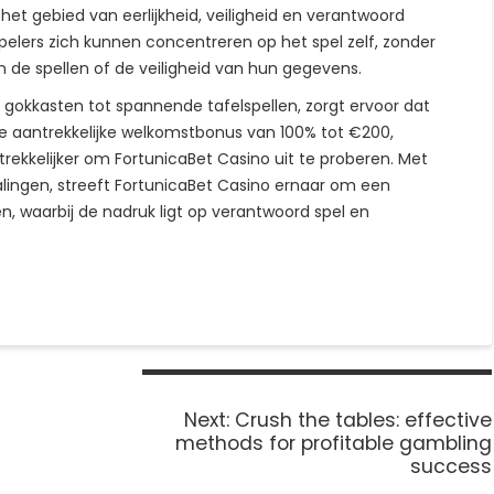
et gebied van eerlijkheid, veiligheid en verantwoord
pelers zich kunnen concentreren op het spel zelf, zonder
n de spellen of de veiligheid van hun gegevens.
e gokkasten tot spannende tafelspellen, zorgt ervoor dat
 de aantrekkelijke welkomstbonus van 100% tot €200,
rekkelijker om FortunicaBet Casino uit te proberen. Met
alingen, streeft FortunicaBet Casino ernaar om een
en, waarbij de nadruk ligt op verantwoord spel en
Next
Next:
Crush the tables: effective
post:
methods for profitable gambling
success