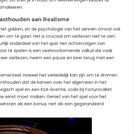
budget. Dit stelt je in staat om weloverwogen keuzes te
imaliseren.
Vasthouden aan Realisme
n het gokken, en de psychologie van het winnen omvat ook
 om te gaan. Het is cruciaal om verliezen niet te zien
urlijk onderdeel van het spel. Het achtervolgen van
door te spelen is een veelvoorkomende valkuil die vaak
epteer verliezen, neem een pauze en keer terug met een
ndamenteel. Hoewel het verleidelijk kan zijn om te dromen
e onthouden dat de kansen over het algemeen in het
tegisch spel en een KSA-licentie, zoals bij FortunicaBet
die winst moet maken. Geniet van het spel voor het
winsten als een bonus, niet als een gegarandeerd