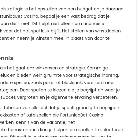
elstrategie is het opstellen van een budget en je daaraan
rtunicaBet Casino, bepaal je een vast bedrag dat je
aan die limiet. Dit helpt niet alleen om financiële
oor dat het spel leuk blijft. Het stellen van winstdoelen
bent en neem je winsten mee, in plaats van door te
ennis
en als het gaat om winkansen en strategie. Sommige
 geluk en bieden weinig ruimte voor strategische inbreng,
ndere spellen, zoals poker of blackjack, vereisen meer
tegieën. Door spellen te kiezen die je begrijpt en waar je
op succes vergroten en je algemene ervaring verbeteren.
stabellen van elk spel dat je speelt grondig te begrijpen.
gokkasten of tafelspellen die FortunicaBet Casino
erken. Kennis van de variantie, het
eke bonusfuncties kan je helpen om spellen te selecteren