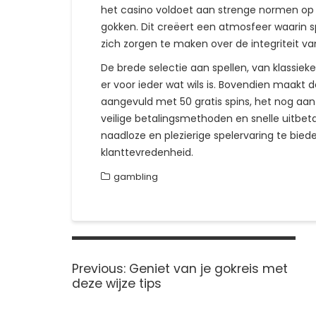
het casino voldoet aan strenge normen op h
gokken. Dit creëert een atmosfeer waarin s
zich zorgen te maken over de integriteit va
De brede selectie aan spellen, van klassiek
er voor ieder wat wils is. Bovendien maakt
aangevuld met 50 gratis spins, het nog aant
veilige betalingsmethoden en snelle uitbet
naadloze en plezierige spelervaring te bied
klanttevredenheid.
gambling
Post
navigation
Previous
Previous:
Geniet van je gokreis met
post:
deze wijze tips