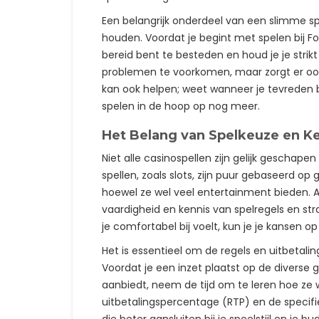
Een belangrijk onderdeel van een slimme sp
houden. Voordat je begint met spelen bij Fo
bereid bent te besteden en houd je je strikt 
problemen te voorkomen, maar zorgt er ook v
kan ook helpen; weet wanneer je tevreden 
spelen in de hoop op nog meer.
Het Belang van Spelkeuze en K
Niet alle casinospellen zijn gelijk geschap
spellen, zoals slots, zijn puur gebaseerd op
hoewel ze wel veel entertainment bieden. A
vaardigheid en kennis van spelregels en stra
je comfortabel bij voelt, kun je je kansen 
Het is essentieel om de regels en uitbetaling
Voordat je een inzet plaatst op de diverse 
aanbiedt, neem de tijd om te leren hoe ze w
uitbetalingspercentage (RTP) en de specifi