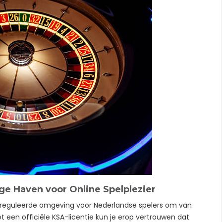
ge Haven voor Online Spelplezier
gereguleerde omgeving voor Nederlandse spelers om van
t een officiële KSA-licentie kun je erop vertrouwen dat