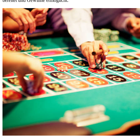
bereitet und Gewinne ermöglicht.