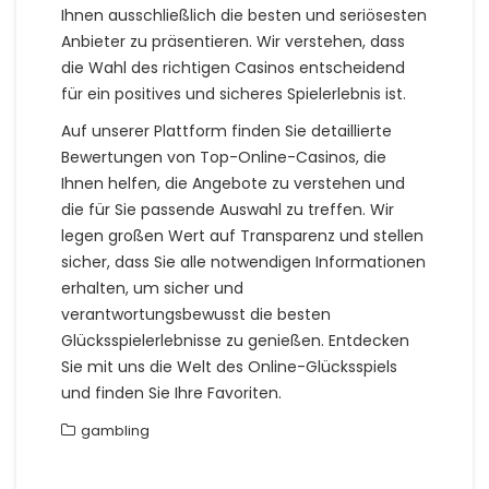
Ihnen ausschließlich die besten und seriösesten
Anbieter zu präsentieren. Wir verstehen, dass
die Wahl des richtigen Casinos entscheidend
für ein positives und sicheres Spielerlebnis ist.
Auf unserer Plattform finden Sie detaillierte
Bewertungen von Top-Online-Casinos, die
Ihnen helfen, die Angebote zu verstehen und
die für Sie passende Auswahl zu treffen. Wir
legen großen Wert auf Transparenz und stellen
sicher, dass Sie alle notwendigen Informationen
erhalten, um sicher und
verantwortungsbewusst die besten
Glücksspielerlebnisse zu genießen. Entdecken
Sie mit uns die Welt des Online-Glücksspiels
und finden Sie Ihre Favoriten.
gambling