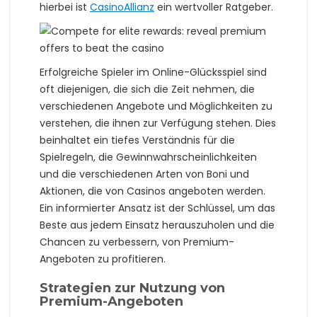
hierbei ist
CasinoAllianz
ein wertvoller Ratgeber.
Erfolgreiche Spieler im Online-Glücksspiel sind
oft diejenigen, die sich die Zeit nehmen, die
verschiedenen Angebote und Möglichkeiten zu
verstehen, die ihnen zur Verfügung stehen. Dies
beinhaltet ein tiefes Verständnis für die
Spielregeln, die Gewinnwahrscheinlichkeiten
und die verschiedenen Arten von Boni und
Aktionen, die von Casinos angeboten werden.
Ein informierter Ansatz ist der Schlüssel, um das
Beste aus jedem Einsatz herauszuholen und die
Chancen zu verbessern, von Premium-
Angeboten zu profitieren.
Strategien zur Nutzung von
Premium-Angeboten