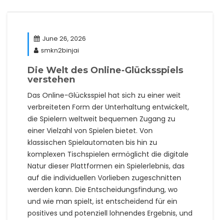
June 26, 2026
smkn2binjai
Die Welt des Online-Glücksspiels
verstehen
Das Online-Glücksspiel hat sich zu einer weit
verbreiteten Form der Unterhaltung entwickelt,
die Spielern weltweit bequemen Zugang zu
einer Vielzahl von Spielen bietet. Von
klassischen Spielautomaten bis hin zu
komplexen Tischspielen ermöglicht die digitale
Natur dieser Plattformen ein Spielerlebnis, das
auf die individuellen Vorlieben zugeschnitten
werden kann. Die Entscheidungsfindung, wo
und wie man spielt, ist entscheidend für ein
positives und potenziell lohnendes Ergebnis, und