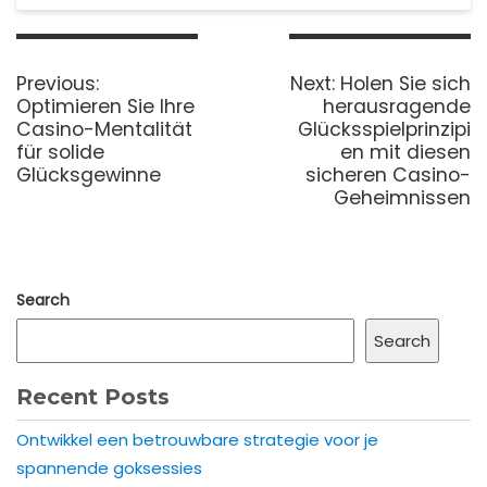
Post
navigation
Previous
Next
Previous:
Next:
Holen Sie sich
post:
post:
Optimieren Sie Ihre
herausragende
Casino-Mentalität
Glücksspielprinzipi
für solide
en mit diesen
Glücksgewinne
sicheren Casino-
Geheimnissen
Search
Search
Recent Posts
Ontwikkel een betrouwbare strategie voor je
spannende goksessies