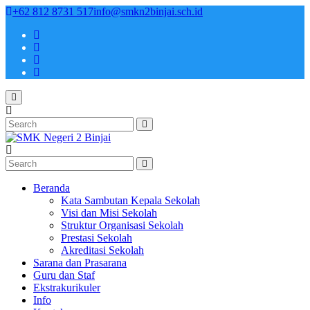
Skip
+62 812 8731 517
info@smkn2binjai.sch.id
to
content
Beranda
Kata Sambutan Kepala Sekolah
Visi dan Misi Sekolah
Struktur Organisasi Sekolah
Prestasi Sekolah
Akreditasi Sekolah
Sarana dan Prasarana
Guru dan Staf
Ekstrakurikuler
Info