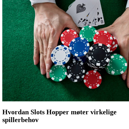
Hvordan Slots Hopper møter virkelige
spillerbehov