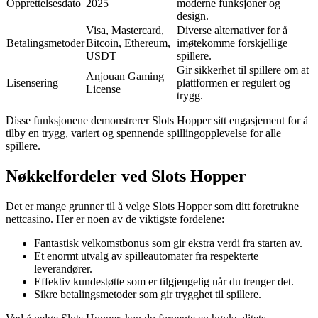
Opprettelsesdato
2025
moderne funksjoner og
design.
Visa, Mastercard,
Diverse alternativer for å
Betalingsmetoder
Bitcoin, Ethereum,
imøtekomme forskjellige
USDT
spillere.
Gir sikkerhet til spillere om at
Anjouan Gaming
Lisensering
plattformen er regulert og
License
trygg.
Disse funksjonene demonstrerer Slots Hopper sitt engasjement for å
tilby en trygg, variert og spennende spillingopplevelse for alle
spillere.
Nøkkelfordeler ved Slots Hopper
Det er mange grunner til å velge Slots Hopper som ditt foretrukne
nettcasino. Her er noen av de viktigste fordelene:
Fantastisk velkomstbonus som gir ekstra verdi fra starten av.
Et enormt utvalg av spilleautomater fra respekterte
leverandører.
Effektiv kundestøtte som er tilgjengelig når du trenger det.
Sikre betalingsmetoder som gir trygghet til spillere.