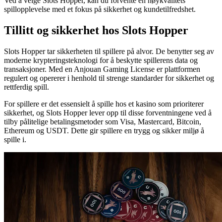
Ved å velge Slots Hopper, kan du forvente en høykvalitets
spillopplevelse med et fokus på sikkerhet og kundetilfredshet.
Tillitt og sikkerhet hos Slots Hopper
Slots Hopper tar sikkerheten til spillere på alvor. De benytter seg av
moderne krypteringsteknologi for å beskytte spillerens data og
transaksjoner. Med en Anjouan Gaming License er plattformen
regulert og opererer i henhold til strenge standarder for sikkerhet og
rettferdig spill.
For spillere er det essensielt å spille hos et kasino som prioriterer
sikkerhet, og Slots Hopper lever opp til disse forventningene ved å
tilby pålitelige betalingsmetoder som Visa, Mastercard, Bitcoin,
Ethereum og USDT. Dette gir spillere en trygg og sikker miljø å
spille i.